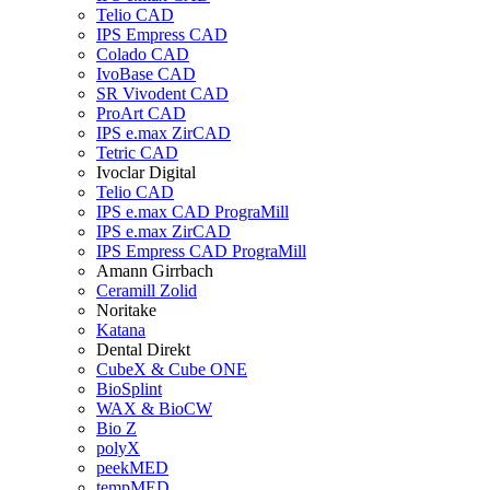
Telio CAD
IPS Empress CAD
Colado CAD
IvoBase CAD
SR Vivodent CAD
ProArt CAD
IPS e.max ZirCAD
Tetric CAD
Ivoclar Digital
Telio CAD
IPS e.max CAD PrograMill
IPS e.max ZirCAD
IPS Empress CAD PrograMill
Amann Girrbach
Ceramill Zolid
Noritake
Katana
Dental Direkt
CubeX & Cube ONE
BioSplint
WAX & BioCW
Bio Z
polyX
peekMED
tempMED