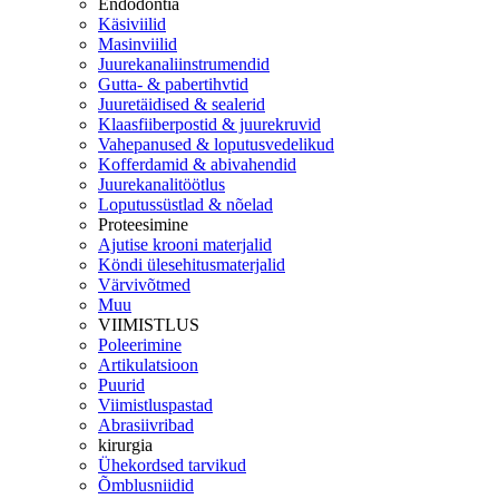
Endodontia
Käsiviilid
Masinviilid
Juurekanaliinstrumendid
Gutta- & pabertihvtid
Juuretäidised & sealerid
Klaasfiiberpostid & juurekruvid
Vahepanused & loputusvedelikud
Kofferdamid & abivahendid
Juurekanalitöötlus
Loputussüstlad & nõelad
Proteesimine
Ajutise krooni materjalid
Köndi ülesehitusmaterjalid
Värvivõtmed
Muu
VIIMISTLUS
Poleerimine
Artikulatsioon
Puurid
Viimistluspastad
Abrasiivribad
kirurgia
Ühekordsed tarvikud
Õmblusniidid