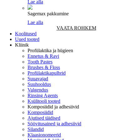
Lae alla
Sagemax pakkumine
Lae alla
VAATA ROHKEM
Koolitused
Uued tooted
Kliinik
Profülaktika ja hügieen
Ennetus & Ravi
Tooth Pastes
Brushes & Floss
Profülaktikapulbrid
Suuavajad
Suuhooldus
Valgendus
Rinsing Agents
Ksülitooli tooted
Komposiidid ja adhesiivid
Komposiidid
Ajutised täidised
Söövitusained ja adhesiivid
Silandid
Klaasionomeerid