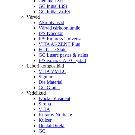
Cerabien ZR
GC Initial LiSi
GC Initial Zr-FS
Värvid
Akrüülvarvid
Värvid tsirkooniumile
IPS Ivocolor
IPS Empress Universal
VITA AKZENT Plus
FC Paste Stain
GC Lustre pastes & stains
IPS e.max CAD Crystall
Labori komposiidid
VITA VM LC
Signum
Die Material
GC Gradia
Vedelikud
Ivoclar Vivadent
Sirona
VITA
Kuraray Noritake
Kulzer
Dental Direkt
GC