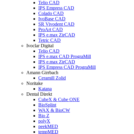
Telio CAD
IPS Empress CAD
Colado CAD
IvoBase CAD
SR Vivodent CAD
ProArt CAD
IPS e.max ZirCAD
Tetric CAD
Ivoclar Digital
Telio CAD
IPS e.max CAD PrograMill
IPS e.max ZirCAD
IPS Empress CAD PrograMill
Amann Girrbach
Ceramill Zolid
Noritake
Katana
Dental Direkt
CubeX & Cube ONE
BioSplint
WAX & BioCW
Bio Z
polyX
peekMED
tempMED