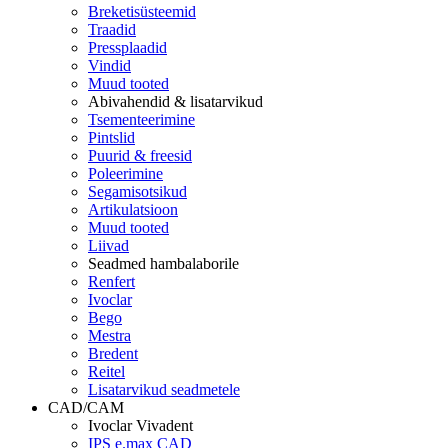
Breketisüsteemid
Traadid
Pressplaadid
Vindid
Muud tooted
Abivahendid & lisatarvikud
Tsementeerimine
Pintslid
Puurid & freesid
Poleerimine
Segamisotsikud
Artikulatsioon
Muud tooted
Liivad
Seadmed hambalaborile
Renfert
Ivoclar
Bego
Mestra
Bredent
Reitel
Lisatarvikud seadmetele
CAD/CAM
Ivoclar Vivadent
IPS e.max CAD