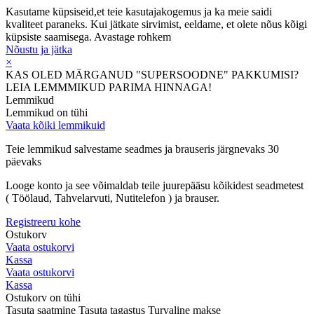
Kasutame küpsiseid,et teie kasutajakogemus ja ka meie saidi
kvaliteet paraneks. Kui jätkate sirvimist, eeldame, et olete nõus kõigi
küpsiste saamisega.
Avastage rohkem
Nõustu ja jätka
×
KAS OLED MÄRGANUD "SUPERSOODNE" PAKKUMISI?
LEIA LEMMMIKUD PARIMA HINNAGA!
Lemmikud
Lemmikud on tühi
Vaata kõiki lemmikuid
Teie lemmikud salvestame seadmes ja brauseris järgnevaks 30
päevaks
Looge konto ja see võimaldab teile juurepääsu kõikidest seadmetest
( Töölaud, Tahvelarvuti, Nutitelefon ) ja brauser.
Registreeru kohe
Ostukorv
Vaata ostukorvi
Kassa
Vaata ostukorvi
Kassa
Ostukorv on tühi
Tasuta saatmine
Tasuta tagastus
Turvaline makse