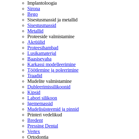
Implantoloogia
Sirona
Bego
Sisestusmassid ja metallid
Sisestusmassid
Metallid
Proteeside valmistamine
Akrüülid
Proteesihambad
Lusikamaterjal
Baasisevaha
Karkassi modelleerimine
Töötlemine ja poleerimine
Traadid
Mudelite valmistamine
Dubleerimissilikoonid
Kipsid
Labori silikoon
Igememassid
Mudelisüsteemid ja pinnid
Printeri vedelikud
Bredent
Pressing Dental
Vertex
Ortodontia