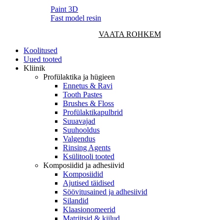
Paint 3D
Fast model resin
VAATA ROHKEM
Koolitused
Uued tooted
Kliinik
Profülaktika ja hügieen
Ennetus & Ravi
Tooth Pastes
Brushes & Floss
Profülaktikapulbrid
Suuavajad
Suuhooldus
Valgendus
Rinsing Agents
Ksülitooli tooted
Komposiidid ja adhesiivid
Komposiidid
Ajutised täidised
Söövitusained ja adhesiivid
Silandid
Klaasionomeerid
Matriitsid & kiilud