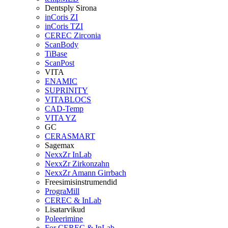
Dentsply Sirona
inCoris ZI
inCoris TZI
CEREC Zirconia
ScanBody
TiBase
ScanPost
VITA
ENAMIC
SUPRINITY
VITABLOCS
CAD-Temp
VITA YZ
GC
CERASMART
Sagemax
NexxZr InLab
NexxZr Zirkonzahn
NexxZr Amann Girrbach
Freesimisinstrumendid
PrograMill
CEREC & InLab
Lisatarvikud
Poleerimine
For CEREC & InLab