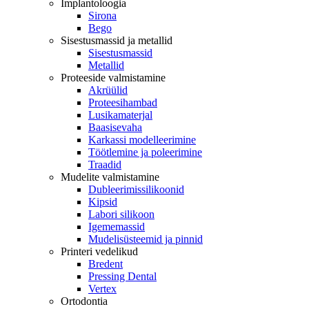
Implantoloogia
Sirona
Bego
Sisestusmassid ja metallid
Sisestusmassid
Metallid
Proteeside valmistamine
Akrüülid
Proteesihambad
Lusikamaterjal
Baasisevaha
Karkassi modelleerimine
Töötlemine ja poleerimine
Traadid
Mudelite valmistamine
Dubleerimissilikoonid
Kipsid
Labori silikoon
Igememassid
Mudelisüsteemid ja pinnid
Printeri vedelikud
Bredent
Pressing Dental
Vertex
Ortodontia