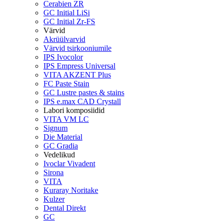
Cerabien ZR
GC Initial LiSi
GC Initial Zr-FS
Värvid
Akrüülvarvid
Värvid tsirkooniumile
IPS Ivocolor
IPS Empress Universal
VITA AKZENT Plus
FC Paste Stain
GC Lustre pastes & stains
IPS e.max CAD Crystall
Labori komposiidid
VITA VM LC
Signum
Die Material
GC Gradia
Vedelikud
Ivoclar Vivadent
Sirona
VITA
Kuraray Noritake
Kulzer
Dental Direkt
GC