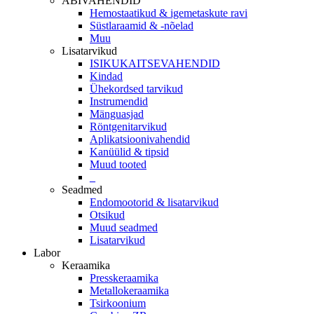
ABIVAHENDID
Hemostaatikud & igemetaskute ravi
Süstlaraamid & -nõelad
Muu
Lisatarvikud
ISIKUKAITSEVAHENDID
Kindad
Ühekordsed tarvikud
Instrumendid
Mänguasjad
Röntgenitarvikud
Aplikatsioonivahendid
Kanüülid & tipsid
Muud tooted
_
Seadmed
Endomootorid & lisatarvikud
Otsikud
Muud seadmed
Lisatarvikud
Labor
Keraamika
Presskeraamika
Metallokeraamika
Tsirkoonium