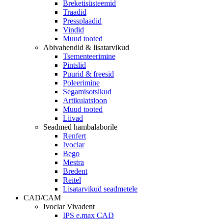
Breketisüsteemid
Traadid
Pressplaadid
Vindid
Muud tooted
Abivahendid & lisatarvikud
Tsementeerimine
Pintslid
Puurid & freesid
Poleerimine
Segamisotsikud
Artikulatsioon
Muud tooted
Liivad
Seadmed hambalaborile
Renfert
Ivoclar
Bego
Mestra
Bredent
Reitel
Lisatarvikud seadmetele
CAD/CAM
Ivoclar Vivadent
IPS e.max CAD