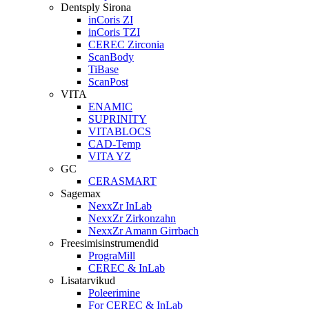
Dentsply Sirona
inCoris ZI
inCoris TZI
CEREC Zirconia
ScanBody
TiBase
ScanPost
VITA
ENAMIC
SUPRINITY
VITABLOCS
CAD-Temp
VITA YZ
GC
CERASMART
Sagemax
NexxZr InLab
NexxZr Zirkonzahn
NexxZr Amann Girrbach
Freesimisinstrumendid
PrograMill
CEREC & InLab
Lisatarvikud
Poleerimine
For CEREC & InLab