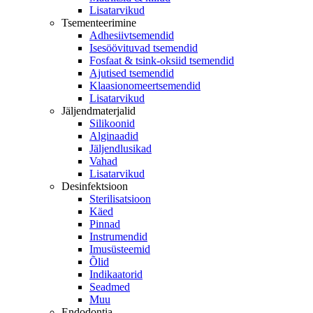
Lisatarvikud
Tsementeerimine
Adhesiivtsemendid
Isesöövituvad tsemendid
Fosfaat & tsink-oksiid tsemendid
Ajutised tsemendid
Klaasionomeertsemendid
Lisatarvikud
Jäljendmaterjalid
Silikoonid
Alginaadid
Jäljendlusikad
Vahad
Lisatarvikud
Desinfektsioon
Sterilisatsioon
Käed
Pinnad
Instrumendid
Imusüsteemid
Õlid
Indikaatorid
Seadmed
Muu
Endodontia