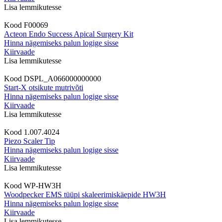
Lisa lemmikutesse
Kood
F00069
Acteon Endo Success Apical Surgery Kit
Hinna nägemiseks palun logige sisse
Kiirvaade
Lisa lemmikutesse
Kood
DSPL_A066000000000
Start-X otsikute mutrivõti
Hinna nägemiseks palun logige sisse
Kiirvaade
Lisa lemmikutesse
Kood
1.007.4024
Piezo Scaler Tip
Hinna nägemiseks palun logige sisse
Kiirvaade
Lisa lemmikutesse
Kood
WP-HW3H
​Woodpecker EMS tüüpi skaleerimiskäepide HW3H
Hinna nägemiseks palun logige sisse
Kiirvaade
Lisa lemmikutesse