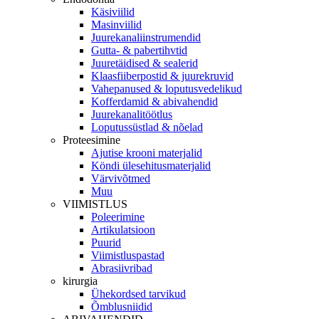
Käsiviilid
Masinviilid
Juurekanaliinstrumendid
Gutta- & pabertihvtid
Juuretäidised & sealerid
Klaasfiiberpostid & juurekruvid
Vahepanused & loputusvedelikud
Kofferdamid & abivahendid
Juurekanalitöötlus
Loputussüstlad & nõelad
Proteesimine
Ajutise krooni materjalid
Köndi ülesehitusmaterjalid
Värvivõtmed
Muu
VIIMISTLUS
Poleerimine
Artikulatsioon
Puurid
Viimistluspastad
Abrasiivribad
kirurgia
Ühekordsed tarvikud
Õmblusniidid