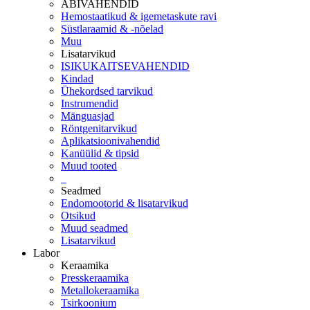
ABIVAHENDID
Hemostaatikud & igemetaskute ravi
Süstlaraamid & -nõelad
Muu
Lisatarvikud
ISIKUKAITSEVAHENDID
Kindad
Ühekordsed tarvikud
Instrumendid
Mänguasjad
Röntgenitarvikud
Aplikatsioonivahendid
Kanüülid & tipsid
Muud tooted
_
Seadmed
Endomootorid & lisatarvikud
Otsikud
Muud seadmed
Lisatarvikud
Labor
Keraamika
Presskeraamika
Metallokeraamika
Tsirkoonium