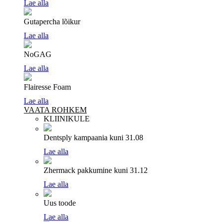
Lae alla
Gutapercha lõikur
Lae alla
NoGAG
Lae alla
Flairesse Foam
Lae alla
VAATA ROHKEM
KLIINIKULE
Dentsply kampaania
kuni 31.08
Lae alla
Zhermack pakkumine
kuni 31.12
Lae alla
Uus toode
Lae alla