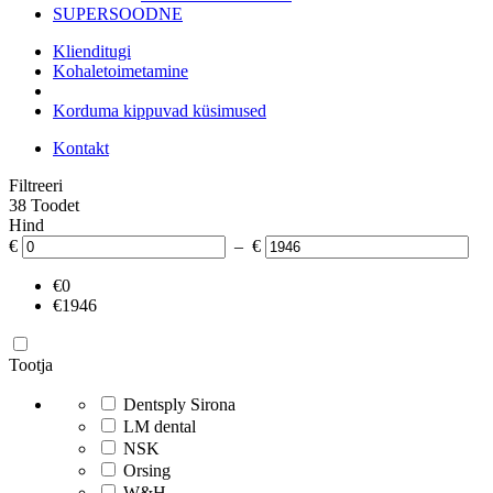
SUPERSOODNE
Klienditugi
Kohaletoimetamine
Korduma kippuvad küsimused
Kontakt
Filtreeri
38 Toodet
Hind
€
– €
€0
€1946
Tootja
Dentsply Sirona
LM dental
NSK
Orsing
W&H