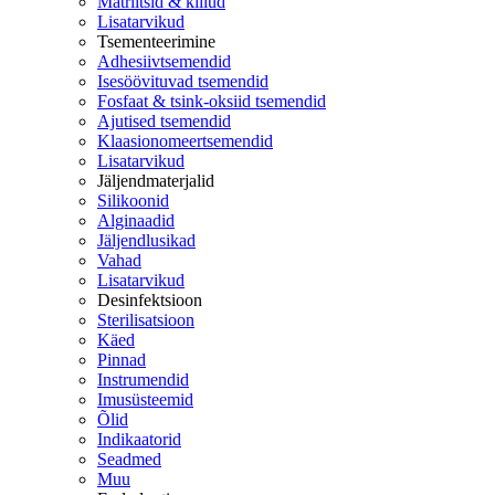
Matriitsid & kiilud
Lisatarvikud
Tsementeerimine
Adhesiivtsemendid
Isesöövituvad tsemendid
Fosfaat & tsink-oksiid tsemendid
Ajutised tsemendid
Klaasionomeertsemendid
Lisatarvikud
Jäljendmaterjalid
Silikoonid
Alginaadid
Jäljendlusikad
Vahad
Lisatarvikud
Desinfektsioon
Sterilisatsioon
Käed
Pinnad
Instrumendid
Imusüsteemid
Õlid
Indikaatorid
Seadmed
Muu