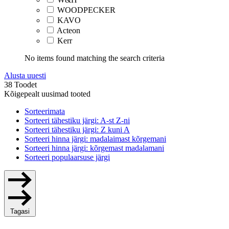
WOODPECKER
KAVO
Acteon
Kerr
No items found matching the search criteria
Alusta uuesti
38 Toodet
Kõigepealt uusimad tooted
Sorteerimata
Sorteeri tähestiku järgi: A-st Z-ni
Sorteeri tähestiku järgi: Z kuni A
Sorteeri hinna järgi: madalaimast kõrgemani
Sorteeri hinna järgi: kõrgemast madalamani
Sorteeri populaarsuse järgi
Tagasi