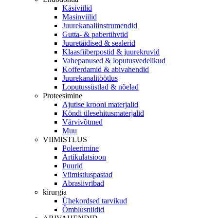
Käsiviilid
Masinviilid
Juurekanaliinstrumendid
Gutta- & pabertihvtid
Juuretäidised & sealerid
Klaasfiiberpostid & juurekruvid
Vahepanused & loputusvedelikud
Kofferdamid & abivahendid
Juurekanalitöötlus
Loputussüstlad & nõelad
Proteesimine
Ajutise krooni materjalid
Köndi ülesehitusmaterjalid
Värvivõtmed
Muu
VIIMISTLUS
Poleerimine
Artikulatsioon
Puurid
Viimistluspastad
Abrasiivribad
kirurgia
Ühekordsed tarvikud
Õmblusniidid