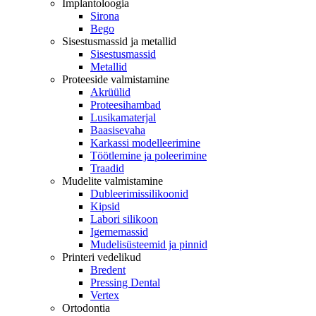
Implantoloogia
Sirona
Bego
Sisestusmassid ja metallid
Sisestusmassid
Metallid
Proteeside valmistamine
Akrüülid
Proteesihambad
Lusikamaterjal
Baasisevaha
Karkassi modelleerimine
Töötlemine ja poleerimine
Traadid
Mudelite valmistamine
Dubleerimissilikoonid
Kipsid
Labori silikoon
Igememassid
Mudelisüsteemid ja pinnid
Printeri vedelikud
Bredent
Pressing Dental
Vertex
Ortodontia