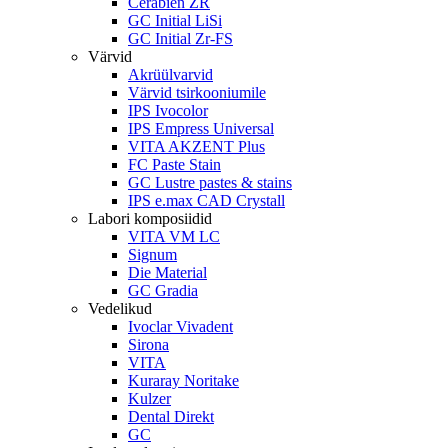
Cerabien ZR
GC Initial LiSi
GC Initial Zr-FS
Värvid
Akrüülvarvid
Värvid tsirkooniumile
IPS Ivocolor
IPS Empress Universal
VITA AKZENT Plus
FC Paste Stain
GC Lustre pastes & stains
IPS e.max CAD Crystall
Labori komposiidid
VITA VM LC
Signum
Die Material
GC Gradia
Vedelikud
Ivoclar Vivadent
Sirona
VITA
Kuraray Noritake
Kulzer
Dental Direkt
GC