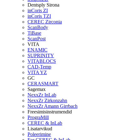
Dentsply Sirona
inCoris ZI
inCoris TZI
CEREC Zirconia
ScanBody
TiBase
ScanPost
VITA
ENAMIC
SUPRINITY
VITABLOCS
CAD-Temp
VITA YZ
GC
CERASMART
Sagemax
NexxZr InLab
NexxZr Zirkonzahn
NexxZr Amann Girrbach
Freesimisinstrumendid
PrograMill
CEREC & InLab
Lisatarvikud
Poleerimine
For CEREC & InLab