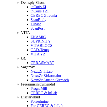
Dentsply Sirona
inCoris ZI
inCoris TZI
CEREC Zirconia
ScanBody
TiBase
ScanPost
VITA
ENAMIC
SUPRINITY
VITABLOCS
CAD-Temp
VITA YZ
GC
CERASMART
Sagemax
NexxZr InLab
NexxZr Zirkonzahn
NexxZr Amann Girrbach
Freesimisinstrumendid
PrograMill
CEREC & InLab
Lisatarvikud
Poleerimine
For CEREC & InLab