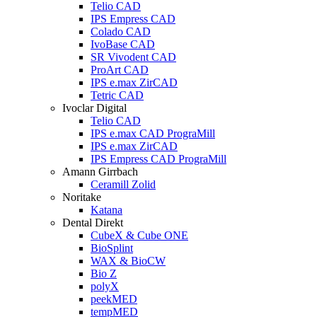
Telio CAD
IPS Empress CAD
Colado CAD
IvoBase CAD
SR Vivodent CAD
ProArt CAD
IPS e.max ZirCAD
Tetric CAD
Ivoclar Digital
Telio CAD
IPS e.max CAD PrograMill
IPS e.max ZirCAD
IPS Empress CAD PrograMill
Amann Girrbach
Ceramill Zolid
Noritake
Katana
Dental Direkt
CubeX & Cube ONE
BioSplint
WAX & BioCW
Bio Z
polyX
peekMED
tempMED