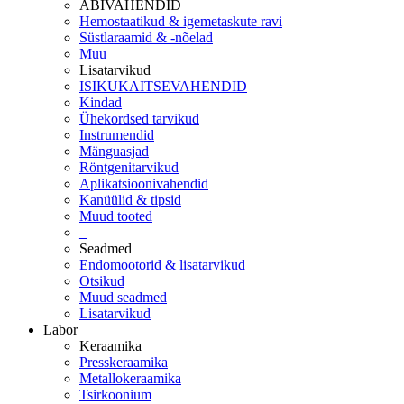
ABIVAHENDID
Hemostaatikud & igemetaskute ravi
Süstlaraamid & -nõelad
Muu
Lisatarvikud
ISIKUKAITSEVAHENDID
Kindad
Ühekordsed tarvikud
Instrumendid
Mänguasjad
Röntgenitarvikud
Aplikatsioonivahendid
Kanüülid & tipsid
Muud tooted
_
Seadmed
Endomootorid & lisatarvikud
Otsikud
Muud seadmed
Lisatarvikud
Labor
Keraamika
Presskeraamika
Metallokeraamika
Tsirkoonium