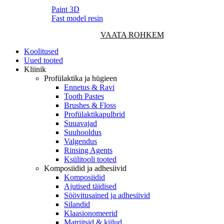
Paint 3D
Fast model resin
VAATA ROHKEM
Koolitused
Uued tooted
Kliinik
Profülaktika ja hügieen
Ennetus & Ravi
Tooth Pastes
Brushes & Floss
Profülaktikapulbrid
Suuavajad
Suuhooldus
Valgendus
Rinsing Agents
Ksülitooli tooted
Komposiidid ja adhesiivid
Komposiidid
Ajutised täidised
Söövitusained ja adhesiivid
Silandid
Klaasionomeerid
Matriitsid & kiilud