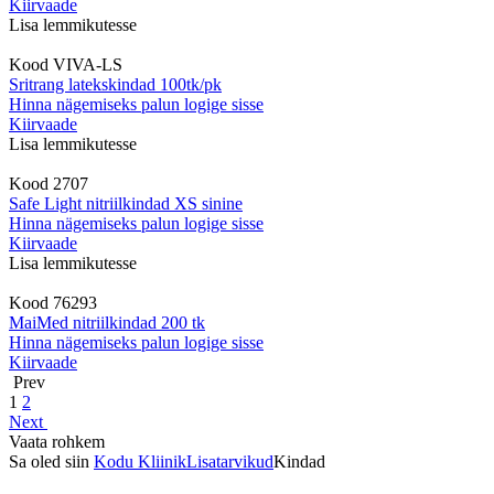
Kiirvaade
Lisa lemmikutesse
Kood
VIVA-LS
Sritrang latekskindad 100tk/pk
Hinna nägemiseks palun logige sisse
Kiirvaade
Lisa lemmikutesse
Kood
2707
Safe Light nitriilkindad XS sinine
Hinna nägemiseks palun logige sisse
Kiirvaade
Lisa lemmikutesse
Kood
76293
MaiMed nitriilkindad 200 tk
Hinna nägemiseks palun logige sisse
Kiirvaade
Prev
1
2
Next
Vaata rohkem
Sa oled siin
Kodu
Kliinik
Lisatarvikud
Kindad