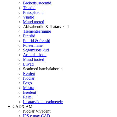
Breketisüsteemid
Traadid
Pressplaadid
Vindid
Muud tooted
Abivahendid & lisatarvikud
Tsementeerimine
Pintslid
Puurid & freesid
Poleerimine
Segamisotsikud
Artikulatsioon
Muud tooted
Liivad
Seadmed hambalaborile
Renfert
Ivoclar
Bego
Mestra
Bredent
Reitel
Lisatarvikud seadmetele
CAD/CAM
Ivoclar Vivadent
IPS e.max CAD