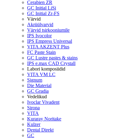
Cerabien ZR
GC Initial LiSi
GC Initial Zr-FS
Värvid
Akrüülvarvid
Värvid tsirkooniumile
IPS Ivocolor
IPS Empress Universal
VITA AKZENT Plus
FC Paste Stain
GC Lustre pastes & stains
IPS e.max CAD Crystall
Labori komposiidid
VITA VM LC
Signum
Die Material
GC Gradia
Vedelikud
Ivoclar Vivadent
Sirona
VITA
Kuraray Noritake
Kulzer
Dental Direkt
GC