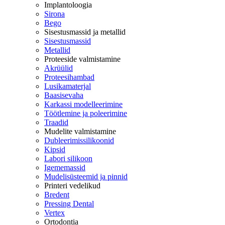
Implantoloogia
Sirona
Bego
Sisestusmassid ja metallid
Sisestusmassid
Metallid
Proteeside valmistamine
Akrüülid
Proteesihambad
Lusikamaterjal
Baasisevaha
Karkassi modelleerimine
Töötlemine ja poleerimine
Traadid
Mudelite valmistamine
Dubleerimissilikoonid
Kipsid
Labori silikoon
Igememassid
Mudelisüsteemid ja pinnid
Printeri vedelikud
Bredent
Pressing Dental
Vertex
Ortodontia