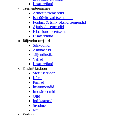
Lisatarvikud
Tsementeerimine
Adhesiivtsemendid
Isesöövituvad tsemendid
Fosfaat & tsink-oksiid tsemendid
Ajutised tsemendid
Klaasionomeertsemendid
Lisatarvikud
Jäljendmaterjalid
Silikoonid
Alginaadid
Jäljendlusikad
Vahad
Lisatarvikud
Desinfektsioon
Sterilisatsioon
Käed
Pinnad
Instrumendid
Imusüsteemid
Õlid
Indikaatorid
Seadmed
Muu
Endodontia