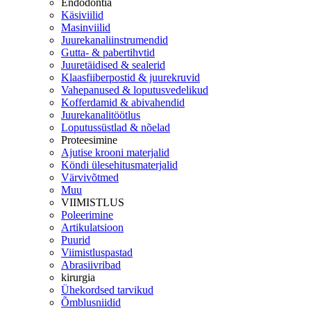
Endodontia
Käsiviilid
Masinviilid
Juurekanaliinstrumendid
Gutta- & pabertihvtid
Juuretäidised & sealerid
Klaasfiiberpostid & juurekruvid
Vahepanused & loputusvedelikud
Kofferdamid & abivahendid
Juurekanalitöötlus
Loputussüstlad & nõelad
Proteesimine
Ajutise krooni materjalid
Köndi ülesehitusmaterjalid
Värvivõtmed
Muu
VIIMISTLUS
Poleerimine
Artikulatsioon
Puurid
Viimistluspastad
Abrasiivribad
kirurgia
Ühekordsed tarvikud
Õmblusniidid