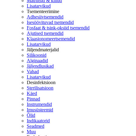
Matriitsid & kiilud
Lisatarvikud
Tsementeerimine
Adhesiivtsemendid
Isesöövituvad tsemendid
Fosfaat & tsink-oksiid tsemendid
Ajutised tsemendid
Klaasionomeertsemendid
Lisatarvikud
Jäljendmaterjalid
Silikoonid
Alginaadid
Jäljendlusikad
Vahad
Lisatarvikud
Desinfektsioon
Sterilisatsioon
Käed
Pinnad
Instrumendid
Imusüsteemid
Õlid
Indikaatorid
Seadmed
Muu