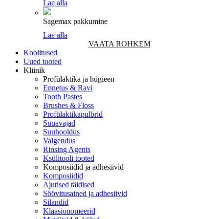
Lae alla
Sagemax pakkumine
Lae alla
VAATA ROHKEM
Koolitused
Uued tooted
Kliinik
Profülaktika ja hügieen
Ennetus & Ravi
Tooth Pastes
Brushes & Floss
Profülaktikapulbrid
Suuavajad
Suuhooldus
Valgendus
Rinsing Agents
Ksülitooli tooted
Komposiidid ja adhesiivid
Komposiidid
Ajutised täidised
Söövitusained ja adhesiivid
Silandid
Klaasionomeerid