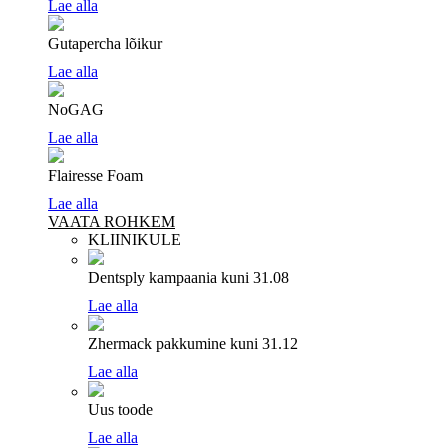
Lae alla
Gutapercha lõikur
Lae alla
NoGAG
Lae alla
Flairesse Foam
Lae alla
VAATA ROHKEM
KLIINIKULE
Dentsply kampaania
kuni 31.08
Lae alla
Zhermack pakkumine
kuni 31.12
Lae alla
Uus toode
Lae alla