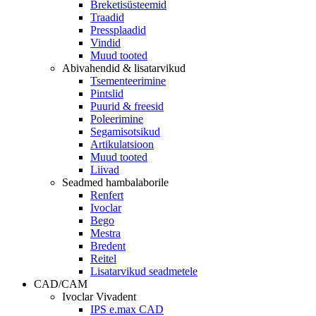
Breketisüsteemid
Traadid
Pressplaadid
Vindid
Muud tooted
Abivahendid & lisatarvikud
Tsementeerimine
Pintslid
Puurid & freesid
Poleerimine
Segamisotsikud
Artikulatsioon
Muud tooted
Liivad
Seadmed hambalaborile
Renfert
Ivoclar
Bego
Mestra
Bredent
Reitel
Lisatarvikud seadmetele
CAD/CAM
Ivoclar Vivadent
IPS e.max CAD