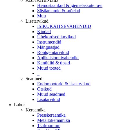
ABIVAHENDID
Hemostaatikud & igemetaskute ravi
Süstlaraamid & -nõelad
Muu
Lisatarvikud
ISIKUKAITSEVAHENDID
Kindad
Ühekordsed tarvikud
Instrumendid
Mänguasjad
Röntgenitarvikud
Aplikatsioonivahendid
Kanüülid & tipsid
Muud tooted
_
Seadmed
Endomootorid & lisatarvikud
Otsikud
Muud seadmed
Lisatarvikud
Labor
Keraamika
Presskeraamika
Metallokeraamika
Tsirkoonium