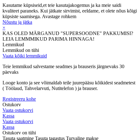
Kasutame küpsiseid,et teie kasutajakogemus ja ka meie saidi
kvaliteet paraneks. Kui jätkate sirvimist, eeldame, et olete nõus kõigi
küpsiste saamisega.
Avastage rohkem
Nõustu ja jätka
×
KAS OLED MÄRGANUD "SUPERSOODNE" PAKKUMISI?
LEIA LEMMMIKUD PARIMA HINNAGA!
Lemmikud
Lemmikud on tühi
Vaata kõiki lemmikuid
Teie lemmikud salvestame seadmes ja brauseris järgnevaks 30
päevaks
Looge konto ja see võimaldab teile juurepääsu kõikidest seadmetest
( Töölaud, Tahvelarvuti, Nutitelefon ) ja brauser.
Registreeru kohe
Ostukorv
Vaata ostukorvi
Kassa
Vaata ostukorvi
Kassa
Ostukorv on tühi
Tasuta saatmine
Tasuta tagastus
Turvaline makse