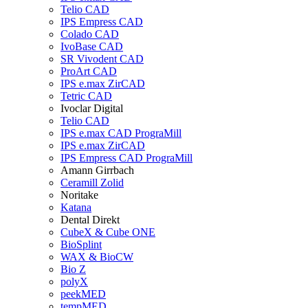
Telio CAD
IPS Empress CAD
Colado CAD
IvoBase CAD
SR Vivodent CAD
ProArt CAD
IPS e.max ZirCAD
Tetric CAD
Ivoclar Digital
Telio CAD
IPS e.max CAD PrograMill
IPS e.max ZirCAD
IPS Empress CAD PrograMill
Amann Girrbach
Ceramill Zolid
Noritake
Katana
Dental Direkt
CubeX & Cube ONE
BioSplint
WAX & BioCW
Bio Z
polyX
peekMED
tempMED