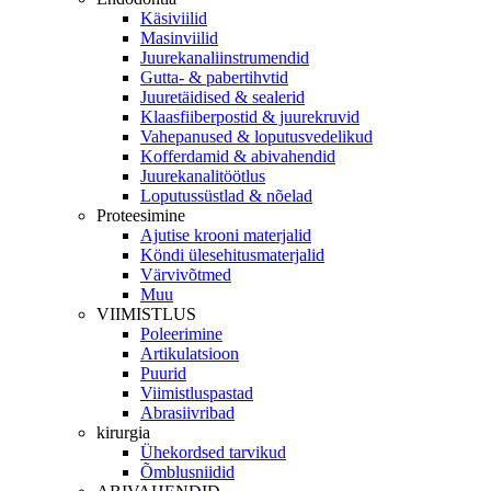
Käsiviilid
Masinviilid
Juurekanaliinstrumendid
Gutta- & pabertihvtid
Juuretäidised & sealerid
Klaasfiiberpostid & juurekruvid
Vahepanused & loputusvedelikud
Kofferdamid & abivahendid
Juurekanalitöötlus
Loputussüstlad & nõelad
Proteesimine
Ajutise krooni materjalid
Köndi ülesehitusmaterjalid
Värvivõtmed
Muu
VIIMISTLUS
Poleerimine
Artikulatsioon
Puurid
Viimistluspastad
Abrasiivribad
kirurgia
Ühekordsed tarvikud
Õmblusniidid