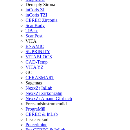
Dentsply Sirona
inCoris ZI
inCoris TZI
CEREC Zirconia
ScanBody
TiBase
ScanPost
VITA
ENAMIC
SUPRINITY
VITABLOCS
CAD-Temp
VITA YZ
GC
CERASMART
Sagemax
NexxZr InLab
NexxZr Zirkonzahn
NexxZr Amann Girrbach
Freesimisinstrumendid
PrograMill
CEREC & InLab
Lisatarvikud
Poleerimine
For CEREC & InLab