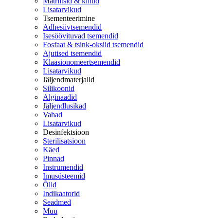
Matriitsid & kiilud
Lisatarvikud
Tsementeerimine
Adhesiivtsemendid
Isesöövituvad tsemendid
Fosfaat & tsink-oksiid tsemendid
Ajutised tsemendid
Klaasionomeertsemendid
Lisatarvikud
Jäljendmaterjalid
Silikoonid
Alginaadid
Jäljendlusikad
Vahad
Lisatarvikud
Desinfektsioon
Sterilisatsioon
Käed
Pinnad
Instrumendid
Imusüsteemid
Õlid
Indikaatorid
Seadmed
Muu