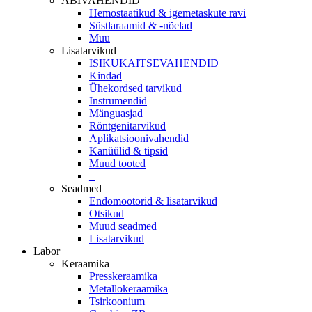
ABIVAHENDID
Hemostaatikud & igemetaskute ravi
Süstlaraamid & -nõelad
Muu
Lisatarvikud
ISIKUKAITSEVAHENDID
Kindad
Ühekordsed tarvikud
Instrumendid
Mänguasjad
Röntgenitarvikud
Aplikatsioonivahendid
Kanüülid & tipsid
Muud tooted
_
Seadmed
Endomootorid & lisatarvikud
Otsikud
Muud seadmed
Lisatarvikud
Labor
Keraamika
Presskeraamika
Metallokeraamika
Tsirkoonium