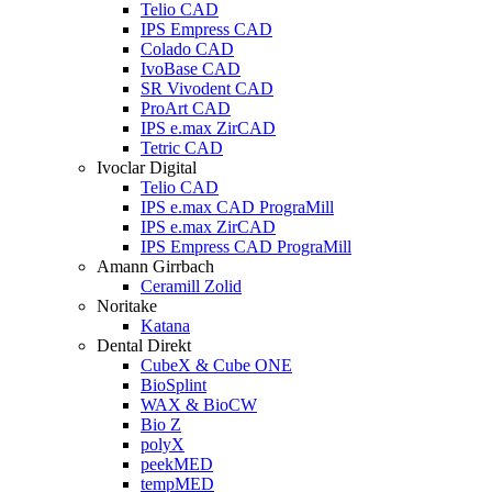
Telio CAD
IPS Empress CAD
Colado CAD
IvoBase CAD
SR Vivodent CAD
ProArt CAD
IPS e.max ZirCAD
Tetric CAD
Ivoclar Digital
Telio CAD
IPS e.max CAD PrograMill
IPS e.max ZirCAD
IPS Empress CAD PrograMill
Amann Girrbach
Ceramill Zolid
Noritake
Katana
Dental Direkt
CubeX & Cube ONE
BioSplint
WAX & BioCW
Bio Z
polyX
peekMED
tempMED