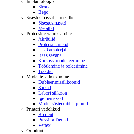
Implantoloogia
Sirona
Bego
Sisestusmassid ja metallid
Sisestusmassid
Metallid
Proteeside valmistamine
Akrüülid
Proteesihambad
Lusikamaterjal
Baasisevaha
Karkassi modelleerimine
Töötlemine ja poleerimine
Traadid
Mudelite valmistamine
Dubleerimissilikoonid
Kipsid
Labori silikoon
Igememassid
Mudelisüsteemid ja pinnid
Printeri vedelikud
Bredent
Pressing Dental
Vertex
Ortodontia