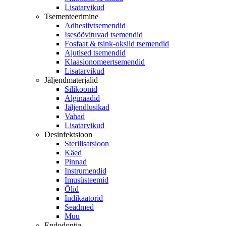
Lisatarvikud
Tsementeerimine
Adhesiivtsemendid
Isesöövituvad tsemendid
Fosfaat & tsink-oksiid tsemendid
Ajutised tsemendid
Klaasionomeertsemendid
Lisatarvikud
Jäljendmaterjalid
Silikoonid
Alginaadid
Jäljendlusikad
Vahad
Lisatarvikud
Desinfektsioon
Sterilisatsioon
Käed
Pinnad
Instrumendid
Imusüsteemid
Õlid
Indikaatorid
Seadmed
Muu
Endodontia