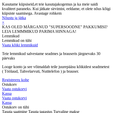
Kasutame küpsiseid,et teie kasutajakogemus ja ka meie saidi
kvaliteet paraneks. Kui jätkate sirvimist, eeldame, et olete nõus kõigi
küpsiste saamisega.
Avastage rohkem
Nõustu ja jätka
×
KAS OLED MÄRGANUD "SUPERSOODNE" PAKKUMISI?
LEIA LEMMMIKUD PARIMA HINNAGA!
Lemmikud
Lemmikud on tühi
Vaata kõiki lemmikuid
Teie lemmikud salvestame seadmes ja brauseris järgnevaks 30
päevaks
Looge konto ja see võimaldab teile juurepääsu kõikidest seadmetest
( Töölaud, Tahvelarvuti, Nutitelefon ) ja brauser.
Registreeru kohe
Ostukorv
Vaata ostukorvi
Kassa
Vaata ostukorvi
Kassa
Ostukorv on tühi
Tasuta saatmine
Tasuta tagastus
Turvaline makse