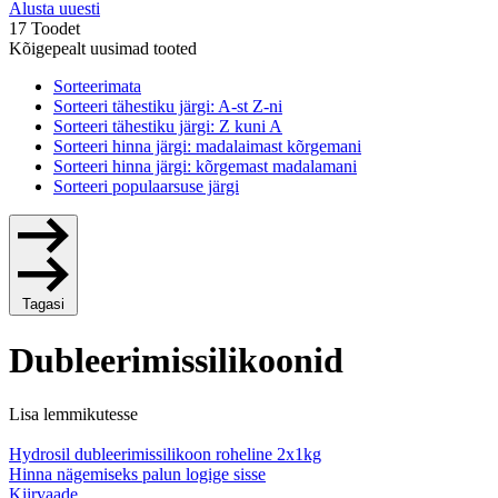
Alusta uuesti
17 Toodet
Kõigepealt uusimad tooted
Sorteerimata
Sorteeri tähestiku järgi: A-st Z-ni
Sorteeri tähestiku järgi: Z kuni A
Sorteeri hinna järgi: madalaimast kõrgemani
Sorteeri hinna järgi: kõrgemast madalamani
Sorteeri populaarsuse järgi
Tagasi
Dubleerimissilikoonid
Lisa lemmikutesse
Hydrosil dubleerimissilikoon roheline 2x1kg
Hinna nägemiseks palun logige sisse
Kiirvaade