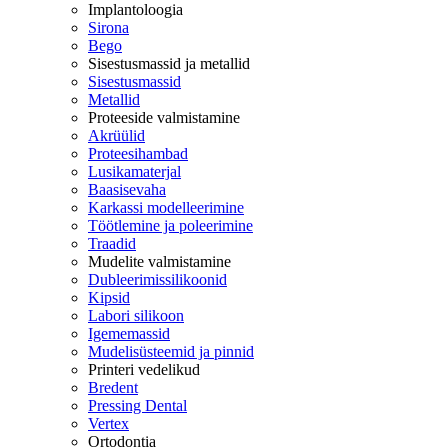
Implantoloogia
Sirona
Bego
Sisestusmassid ja metallid
Sisestusmassid
Metallid
Proteeside valmistamine
Akrüülid
Proteesihambad
Lusikamaterjal
Baasisevaha
Karkassi modelleerimine
Töötlemine ja poleerimine
Traadid
Mudelite valmistamine
Dubleerimissilikoonid
Kipsid
Labori silikoon
Igememassid
Mudelisüsteemid ja pinnid
Printeri vedelikud
Bredent
Pressing Dental
Vertex
Ortodontia