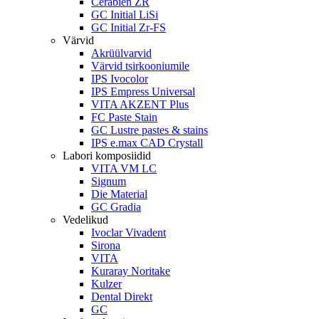
Cerabien ZR
GC Initial LiSi
GC Initial Zr-FS
Värvid
Akrüülvarvid
Värvid tsirkooniumile
IPS Ivocolor
IPS Empress Universal
VITA AKZENT Plus
FC Paste Stain
GC Lustre pastes & stains
IPS e.max CAD Crystall
Labori komposiidid
VITA VM LC
Signum
Die Material
GC Gradia
Vedelikud
Ivoclar Vivadent
Sirona
VITA
Kuraray Noritake
Kulzer
Dental Direkt
GC