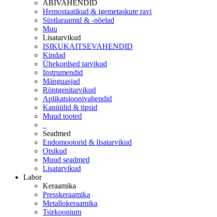
ABIVAHENDID
Hemostaatikud & igemetaskute ravi
Süstlaraamid & -nõelad
Muu
Lisatarvikud
ISIKUKAITSEVAHENDID
Kindad
Ühekordsed tarvikud
Instrumendid
Mänguasjad
Röntgenitarvikud
Aplikatsioonivahendid
Kanüülid & tipsid
Muud tooted
_
Seadmed
Endomootorid & lisatarvikud
Otsikud
Muud seadmed
Lisatarvikud
Labor
Keraamika
Presskeraamika
Metallokeraamika
Tsirkoonium