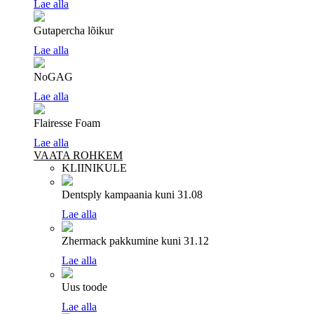
Lae alla
Gutapercha lõikur
Lae alla
NoGAG
Lae alla
Flairesse Foam
Lae alla
VAATA ROHKEM
KLIINIKULE
Dentsply kampaania
kuni 31.08
Lae alla
Zhermack pakkumine
kuni 31.12
Lae alla
Uus toode
Lae alla