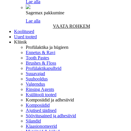
Lae alla
Sagemax pakkumine
Lae alla
VAATA ROHKEM
Koolitused
Uued tooted
Kliinik
Profülaktika ja hügieen
Ennetus & Ravi
Tooth Pastes
Brushes & Floss
Profülaktikapulbrid
Suuavajad
Suuhooldus
Valgendus
Rinsing Agents
Ksülitooli tooted
Komposiidid ja adhesiivid
Komposiidid
Ajutised täidised
Söövitusained ja adhesiivid
Silandid
Klaasionomeerid