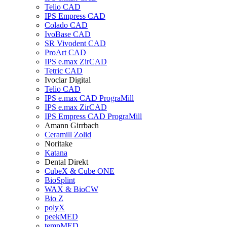
Telio CAD
IPS Empress CAD
Colado CAD
IvoBase CAD
SR Vivodent CAD
ProArt CAD
IPS e.max ZirCAD
Tetric CAD
Ivoclar Digital
Telio CAD
IPS e.max CAD PrograMill
IPS e.max ZirCAD
IPS Empress CAD PrograMill
Amann Girrbach
Ceramill Zolid
Noritake
Katana
Dental Direkt
CubeX & Cube ONE
BioSplint
WAX & BioCW
Bio Z
polyX
peekMED
tempMED