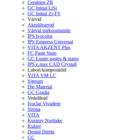
Cerabien ZR
GC Initial LiSi
GC Initial Zr-FS
Värvid
Akrüülvarvid
Värvid tsirkooniumile
IPS Ivocolor
IPS Empress Universal
VITA AKZENT Plus
FC Paste Stain
GC Lustre pastes & stains
IPS e.max CAD Crystall
Labori komposiidid
VITA VM LC
Signum
Die Material
GC Gradia
Vedelikud
Ivoclar Vivadent
Sirona
VITA
Kuraray Noritake
Kulzer
Dental Direkt
GC