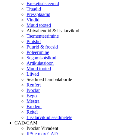
Breketisüsteemid
Traadid
Pressplaadid
Vindid
Muud tooted
Abivahendid & lisatarvikud
Tsementeerimine
Pintslid
Puurid & freesid
Poleerimine
Segamisotsikud
Artikulatsioon
Muud tooted
Liivad
Seadmed hambalaborile
Renfert
Ivoclar
Bego
Mestra
Bredent
Reitel
Lisatarvikud seadmetele
CAD/CAM
Ivoclar Vivadent
IPS e.max CAD