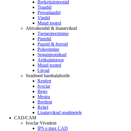
Breketisüsteemid
Traadid
Pressplaadid
Vindid
Muud tooted
Abivahendid & lisatarvikud
Tsementeerimine
Pintslid
Puurid & freesid
Poleerimine
Segamisotsikud
Artikulatsioon
Muud tooted
Liivad
Seadmed hambalaborile
Renfert
Ivoclar
Bego
Mestra
Bredent
Reitel
Lisatarvikud seadmetele
CAD/CAM
Ivoclar Vivadent
IPS e.max CAD