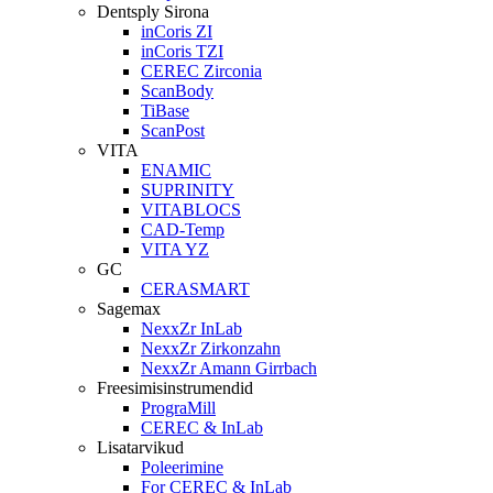
Dentsply Sirona
inCoris ZI
inCoris TZI
CEREC Zirconia
ScanBody
TiBase
ScanPost
VITA
ENAMIC
SUPRINITY
VITABLOCS
CAD-Temp
VITA YZ
GC
CERASMART
Sagemax
NexxZr InLab
NexxZr Zirkonzahn
NexxZr Amann Girrbach
Freesimisinstrumendid
PrograMill
CEREC & InLab
Lisatarvikud
Poleerimine
For CEREC & InLab