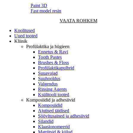
Paint 3D
Fast model resin
VAATA ROHKEM
Koolitused
Uued tooted
Kliinik
Profülaktika ja hügieen
Ennetus & Ravi
Tooth Pastes
Brushes & Floss
Profülaktikapulbrid
Suuavajad
Suuhooldus
Valgendus
Rinsing Agents
Ksülitooli tooted
Komposiidid ja adhesiivid
Komposiidid
Ajutised täidised
Söövitusained ja adhesiivid
Silandid
Klaasionomeerid
Matriitsid & kiilud