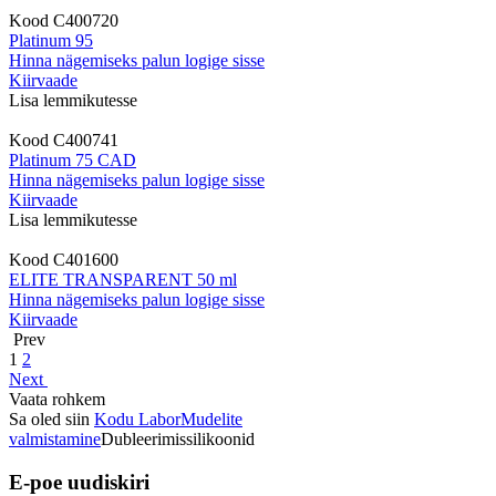
Kood
C400720
Platinum 95
Hinna nägemiseks palun logige sisse
Kiirvaade
Lisa lemmikutesse
Kood
C400741
Platinum 75 CAD
Hinna nägemiseks palun logige sisse
Kiirvaade
Lisa lemmikutesse
Kood
C401600
ELITE TRANSPARENT 50 ml
Hinna nägemiseks palun logige sisse
Kiirvaade
Prev
1
2
Next
Vaata rohkem
Sa oled siin
Kodu
Labor
Mudelite
valmistamine
Dubleerimissilikoonid
E-poe uudiskiri