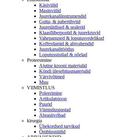
Käsiviilid
Masinviilid
Juurekanaliinstrumendid
Gutta- & pabertihvtid
Juuretäidised & sealerid
Klaasfiiberpostid & juurekruvid
Vahepanused & loputusvedelikud
Kofferdamid & abivahendid
Juurekanalitöötlus
Loputussüstlad & nõelad
Proteesimine
Ajutise krooni materjalid
Köndi ülesehitusmaterjalid
Värvivõtmed
Muu
VIIMISTLUS
Poleerimine
Artikulatsioon
Puurid
Viimistluspastad
Abrasiivribad
kirurgia
Ühekordsed tarvikud
Õmblusniidid