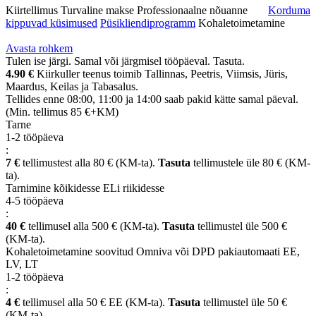
Kiirtellimus
Turvaline makse
Professionaalne nõuanne
Korduma
kippuvad küsimused
Püsikliendiprogramm
Kohaletoimetamine
Avasta rohkem
Tulen ise järgi. Samal või järgmisel tööpäeval. Tasuta.
4.90 €
Kiirkuller teenus toimib Tallinnas, Peetris, Viimsis, Jüris,
Maardus, Keilas ja Tabasalus.
Tellides enne 08:00, 11:00 ja 14:00 saab pakid kätte samal päeval.
(Min. tellimus 85 €+KM)
Tarne
1-2 tööpäeva
:
7 €
tellimustest alla 80 € (KM-ta).
Tasuta
tellimustele üle 80 € (KM-
ta).
Tarnimine kõikidesse ELi riikidesse
4-5 tööpäeva
:
40 €
tellimusel alla 500 € (KM-ta).
Tasuta
tellimustel üle 500 €
(KM-ta).
Kohaletoimetamine soovitud Omniva või DPD pakiautomaati EE,
LV, LT
1-2 tööpäeva
:
4 €
tellimusel alla 50 € EE (KM-ta).
Tasuta
tellimustel üle 50 €
(KM-ta).