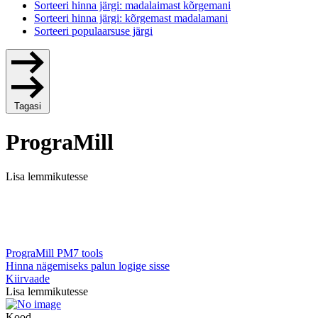
Sorteeri hinna järgi: madalaimast kõrgemani
Sorteeri hinna järgi: kõrgemast madalamani
Sorteeri populaarsuse järgi
Tagasi
PrograMill
Lisa lemmikutesse
PrograMill PM7 tools
Hinna nägemiseks palun logige sisse
Kiirvaade
Lisa lemmikutesse
Kood