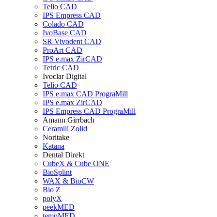
Telio CAD
IPS Empress CAD
Colado CAD
IvoBase CAD
SR Vivodent CAD
ProArt CAD
IPS e.max ZirCAD
Tetric CAD
Ivoclar Digital
Telio CAD
IPS e.max CAD PrograMill
IPS e.max ZirCAD
IPS Empress CAD PrograMill
Amann Girrbach
Ceramill Zolid
Noritake
Katana
Dental Direkt
CubeX & Cube ONE
BioSplint
WAX & BioCW
Bio Z
polyX
peekMED
tempMED