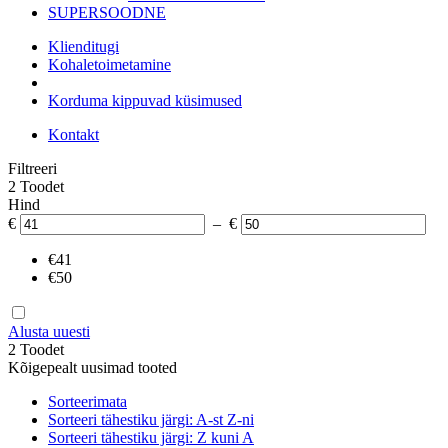
SUPERSOODNE
Klienditugi
Kohaletoimetamine
Korduma kippuvad küsimused
Kontakt
Filtreeri
2 Toodet
Hind
€
– €
€41
€50
Alusta uuesti
2 Toodet
Kõigepealt uusimad tooted
Sorteerimata
Sorteeri tähestiku järgi: A-st Z-ni
Sorteeri tähestiku järgi: Z kuni A