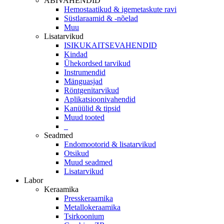
ABIVAHENDID
Hemostaatikud & igemetaskute ravi
Süstlaraamid & -nõelad
Muu
Lisatarvikud
ISIKUKAITSEVAHENDID
Kindad
Ühekordsed tarvikud
Instrumendid
Mänguasjad
Röntgenitarvikud
Aplikatsioonivahendid
Kanüülid & tipsid
Muud tooted
_
Seadmed
Endomootorid & lisatarvikud
Otsikud
Muud seadmed
Lisatarvikud
Labor
Keraamika
Presskeraamika
Metallokeraamika
Tsirkoonium