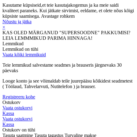
Kasutame küpsiseid,et teie kasutajakogemus ja ka meie saidi
kvaliteet paraneks. Kui jätkate sirvimist, eeldame, et olete nõus kõigi
küpsiste saamisega.
Avastage rohkem
Nõustu ja jätka
×
KAS OLED MÄRGANUD "SUPERSOODNE" PAKKUMISI?
LEIA LEMMMIKUD PARIMA HINNAGA!
Lemmikud
Lemmikud on tühi
Vaata kõiki lemmikuid
Teie lemmikud salvestame seadmes ja brauseris järgnevaks 30
päevaks
Looge konto ja see võimaldab teile juurepääsu kõikidest seadmetest
( Töölaud, Tahvelarvuti, Nutitelefon ) ja brauser.
Registreeru kohe
Ostukorv
Vaata ostukorvi
Kassa
Vaata ostukorvi
Kassa
Ostukorv on tühi
Tasuta saatmine
Tasuta tagastus
Turvaline makse