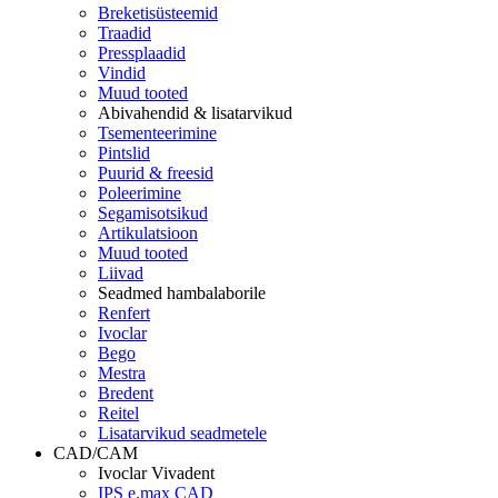
Breketisüsteemid
Traadid
Pressplaadid
Vindid
Muud tooted
Abivahendid & lisatarvikud
Tsementeerimine
Pintslid
Puurid & freesid
Poleerimine
Segamisotsikud
Artikulatsioon
Muud tooted
Liivad
Seadmed hambalaborile
Renfert
Ivoclar
Bego
Mestra
Bredent
Reitel
Lisatarvikud seadmetele
CAD/CAM
Ivoclar Vivadent
IPS e.max CAD