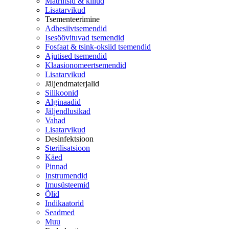
Matriitsid & kiilud
Lisatarvikud
Tsementeerimine
Adhesiivtsemendid
Isesöövituvad tsemendid
Fosfaat & tsink-oksiid tsemendid
Ajutised tsemendid
Klaasionomeertsemendid
Lisatarvikud
Jäljendmaterjalid
Silikoonid
Alginaadid
Jäljendlusikad
Vahad
Lisatarvikud
Desinfektsioon
Sterilisatsioon
Käed
Pinnad
Instrumendid
Imusüsteemid
Õlid
Indikaatorid
Seadmed
Muu