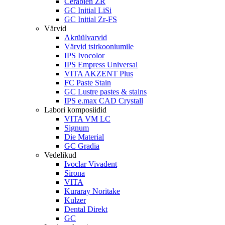
Cerabien ZR
GC Initial LiSi
GC Initial Zr-FS
Värvid
Akrüülvarvid
Värvid tsirkooniumile
IPS Ivocolor
IPS Empress Universal
VITA AKZENT Plus
FC Paste Stain
GC Lustre pastes & stains
IPS e.max CAD Crystall
Labori komposiidid
VITA VM LC
Signum
Die Material
GC Gradia
Vedelikud
Ivoclar Vivadent
Sirona
VITA
Kuraray Noritake
Kulzer
Dental Direkt
GC