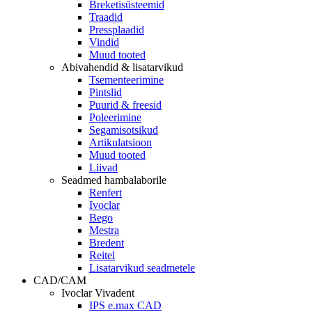
Breketisüsteemid
Traadid
Pressplaadid
Vindid
Muud tooted
Abivahendid & lisatarvikud
Tsementeerimine
Pintslid
Puurid & freesid
Poleerimine
Segamisotsikud
Artikulatsioon
Muud tooted
Liivad
Seadmed hambalaborile
Renfert
Ivoclar
Bego
Mestra
Bredent
Reitel
Lisatarvikud seadmetele
CAD/CAM
Ivoclar Vivadent
IPS e.max CAD