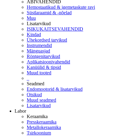
ABIVAHENDID
Hemostaatikud & igemetaskute ravi
Süstlaraamid & -nõelad
Muu
Lisatarvikud
ISIKUKAITSEVAHENDID
Kindad
Ühekordsed tarvikud
Instrumendid
Mänguasjad
Röntgenitarvikud
Aplikatsioonivahendid
Kanüülid & tipsid
Muud tooted
_
Seadmed
Endomootorid & lisatarvikud
Otsikud
Muud seadmed
Lisatarvikud
Labor
Keraamika
Presskeraamika
Metallokeraamika
Tsirkoonium