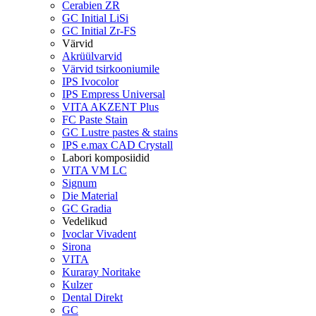
Cerabien ZR
GC Initial LiSi
GC Initial Zr-FS
Värvid
Akrüülvarvid
Värvid tsirkooniumile
IPS Ivocolor
IPS Empress Universal
VITA AKZENT Plus
FC Paste Stain
GC Lustre pastes & stains
IPS e.max CAD Crystall
Labori komposiidid
VITA VM LC
Signum
Die Material
GC Gradia
Vedelikud
Ivoclar Vivadent
Sirona
VITA
Kuraray Noritake
Kulzer
Dental Direkt
GC