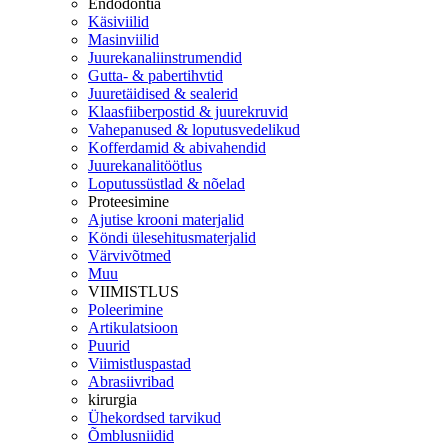
Endodontia
Käsiviilid
Masinviilid
Juurekanaliinstrumendid
Gutta- & pabertihvtid
Juuretäidised & sealerid
Klaasfiiberpostid & juurekruvid
Vahepanused & loputusvedelikud
Kofferdamid & abivahendid
Juurekanalitöötlus
Loputussüstlad & nõelad
Proteesimine
Ajutise krooni materjalid
Köndi ülesehitusmaterjalid
Värvivõtmed
Muu
VIIMISTLUS
Poleerimine
Artikulatsioon
Puurid
Viimistluspastad
Abrasiivribad
kirurgia
Ühekordsed tarvikud
Õmblusniidid