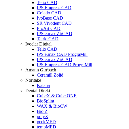
Telio CAD
IPS Empress CAD
Colado CAD
IvoBase CAD
SR Vivodent CAD
ProArt CAD
IPS e.max ZirCAD
Tetric CAD
Ivoclar Digital
Telio CAD
IPS e.max CAD PrograMill
IPS e.max ZirCAD
IPS Empress CAD PrograMill
Amann Girrbach
Ceramill Zolid
Noritake
Katana
Dental Direkt
CubeX & Cube ONE
BioSplint
WAX & BioCW
Bio Z
polyX
peekMED
tempMED