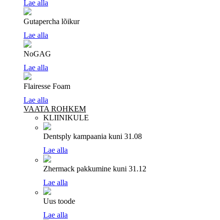
Lae alla
Gutapercha lõikur
Lae alla
NoGAG
Lae alla
Flairesse Foam
Lae alla
VAATA ROHKEM
KLIINIKULE
Dentsply kampaania
kuni 31.08
Lae alla
Zhermack pakkumine
kuni 31.12
Lae alla
Uus toode
Lae alla