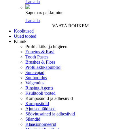
Lae alla
Sagemax pakkumine
Lae alla
VAATA ROHKEM
Koolitused
Uued tooted
Kliinik
Profülaktika ja hügieen
Ennetus & Ravi
Tooth Pastes
Brushes & Floss
Profülaktikapulbrid
Suuavajad
Suuhooldus
Valgendus
Rinsing Agents
Ksülitooli tooted
Komposiidid ja adhesiivid
Komposiidid
Ajutised täidised
Söövitusained ja adhesiivid
Silandid
Klaasionomeerid