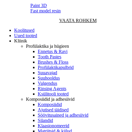
Paint 3D
Fast model resin
VAATA ROHKEM
Koolitused
Uued tooted
Kliinik
Profülaktika ja hügieen
Ennetus & Ravi
Tooth Pastes
Brushes & Floss
Profülaktikapulbrid
Suuavajad
Suuhooldus
Valgendus
Rinsing Agents
Ksülitooli tooted
Komposiidid ja adhesiivid
Komposiidid
Ajutised täidised
Söövitusained ja adhesiivid
Silandid
Klaasionomeerid
Matriitsid & kiilud