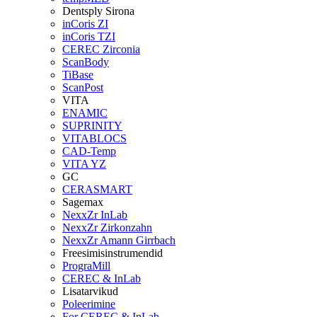
Dentsply Sirona
inCoris ZI
inCoris TZI
CEREC Zirconia
ScanBody
TiBase
ScanPost
VITA
ENAMIC
SUPRINITY
VITABLOCS
CAD-Temp
VITA YZ
GC
CERASMART
Sagemax
NexxZr InLab
NexxZr Zirkonzahn
NexxZr Amann Girrbach
Freesimisinstrumendid
PrograMill
CEREC & InLab
Lisatarvikud
Poleerimine
For CEREC & InLab