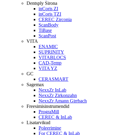
Dentsply Sirona
inCoris ZI
inCoris TZI
CEREC Zirconia
ScanBody
TiBase
ScanPost
VITA
ENAMIC
SUPRINITY
VITABLOCS
CAD-Temp
VITA YZ
GC
CERASMART
Sagemax
NexxZr InLab
NexxZr Zirkonzahn
NexxZr Amann Girrbach
Freesimisinstrumendid
PrograMill
CEREC & InLab
Lisatarvikud
Poleerimine
For CEREC & InLab