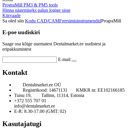
PrograMill PM3 & PM5 tools
Hinna nägemiseks palun logige sisse
Kiirvaade
Sa oled siin
Kodu
CAD/CAM
Freesimisinstrumendid
PrograMill
E-poe uudiskiri
Saage osa kõige uuematest Dentalmarket.ee uudistest ja
eripakkumistest
E-mail
Kontakt
Dentalmarket.ee OÜ
Registrikood: 14671131
KMKR nr. EE102166185
Tuisu 19,
Tallinn, 11314, Estonia
+372 555 707 01
info@dentalmarket.ee
E-R: 8.30-17.00 (GMT: 02)
Kasutajatugi