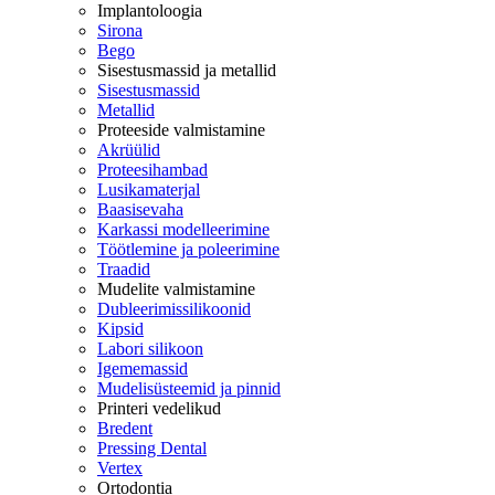
Implantoloogia
Sirona
Bego
Sisestusmassid ja metallid
Sisestusmassid
Metallid
Proteeside valmistamine
Akrüülid
Proteesihambad
Lusikamaterjal
Baasisevaha
Karkassi modelleerimine
Töötlemine ja poleerimine
Traadid
Mudelite valmistamine
Dubleerimissilikoonid
Kipsid
Labori silikoon
Igememassid
Mudelisüsteemid ja pinnid
Printeri vedelikud
Bredent
Pressing Dental
Vertex
Ortodontia