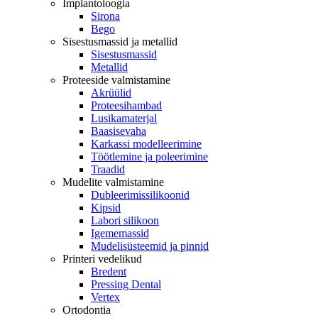
Implantoloogia
Sirona
Bego
Sisestusmassid ja metallid
Sisestusmassid
Metallid
Proteeside valmistamine
Akrüülid
Proteesihambad
Lusikamaterjal
Baasisevaha
Karkassi modelleerimine
Töötlemine ja poleerimine
Traadid
Mudelite valmistamine
Dubleerimissilikoonid
Kipsid
Labori silikoon
Igememassid
Mudelisüsteemid ja pinnid
Printeri vedelikud
Bredent
Pressing Dental
Vertex
Ortodontia