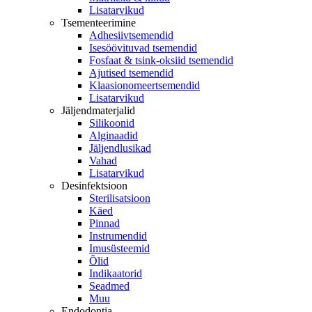
Lisatarvikud
Tsementeerimine
Adhesiivtsemendid
Isesöövituvad tsemendid
Fosfaat & tsink-oksiid tsemendid
Ajutised tsemendid
Klaasionomeertsemendid
Lisatarvikud
Jäljendmaterjalid
Silikoonid
Alginaadid
Jäljendlusikad
Vahad
Lisatarvikud
Desinfektsioon
Sterilisatsioon
Käed
Pinnad
Instrumendid
Imusüsteemid
Õlid
Indikaatorid
Seadmed
Muu
Endodontia