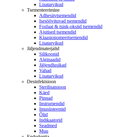
Lisatarvikud
Tsementeerimine
Adhesiivtsemendid
Isesöövituvad tsemendid
Fosfaat & tsink-oksiid tsemendid
Ajutised tsemendid
Klaasionomeertsemendid
Lisatarvikud
Jäljendmaterjalid
Silikoonid
Alginaadid
Jäljendlusikad
Vahad
Lisatarvikud
Desinfektsioon
Sterilisatsioon
Käed
Pinnad
Instrumendid
Imusüsteemid
Õlid
Indikaatorid
Seadmed
Muu
Endodontia