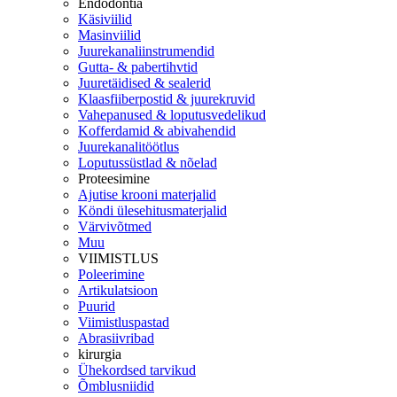
Endodontia
Käsiviilid
Masinviilid
Juurekanaliinstrumendid
Gutta- & pabertihvtid
Juuretäidised & sealerid
Klaasfiiberpostid & juurekruvid
Vahepanused & loputusvedelikud
Kofferdamid & abivahendid
Juurekanalitöötlus
Loputussüstlad & nõelad
Proteesimine
Ajutise krooni materjalid
Köndi ülesehitusmaterjalid
Värvivõtmed
Muu
VIIMISTLUS
Poleerimine
Artikulatsioon
Puurid
Viimistluspastad
Abrasiivribad
kirurgia
Ühekordsed tarvikud
Õmblusniidid