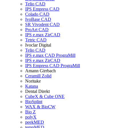
Telio CAD
IPS Empress CAD
Colado CAD
IvoBase CAD
SR Vivodent CAD
ProArt CAD
IPS e.max ZirCAD
Tetric CAD
Ivoclar Digital
Telio CAD
IPS e.max CAD PrograMill
IPS e.max ZirCAD
IPS Empress CAD PrograMill
Amann Girrbach
Ceramill Zolid
Noritake
Katana
Dental Direkt
CubeX & Cube ONE
BioSplint
WAX & BioCW
Bio Z
polyX
peekMED
tempMED