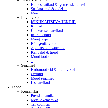
ABIVAHENDID
Hemostaatikud & igemetaskute ravi
Süstlaraamid & -nõelad
Muu
Lisatarvikud
ISIKUKAITSEVAHENDID
Kindad
Ühekordsed tarvikud
Instrumendid
Mänguasjad
Röntgenitarvikud
Aplikatsioonivahendid
Kanüülid & tipsid
Muud tooted
_
Seadmed
Endomootorid & lisatarvikud
Otsikud
Muud seadmed
Lisatarvikud
Labor
Keraamika
Presskeraamika
Metallokeraamika
Tsirkoonium