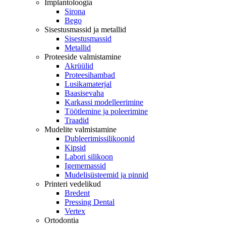
Implantoloogia
Sirona
Bego
Sisestusmassid ja metallid
Sisestusmassid
Metallid
Proteeside valmistamine
Akrüülid
Proteesihambad
Lusikamaterjal
Baasisevaha
Karkassi modelleerimine
Töötlemine ja poleerimine
Traadid
Mudelite valmistamine
Dubleerimissilikoonid
Kipsid
Labori silikoon
Igememassid
Mudelisüsteemid ja pinnid
Printeri vedelikud
Bredent
Pressing Dental
Vertex
Ortodontia