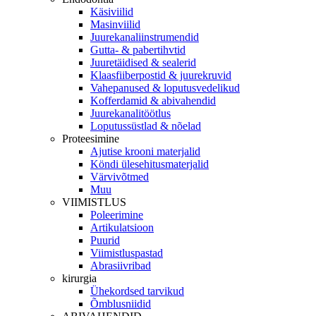
Käsiviilid
Masinviilid
Juurekanaliinstrumendid
Gutta- & pabertihvtid
Juuretäidised & sealerid
Klaasfiiberpostid & juurekruvid
Vahepanused & loputusvedelikud
Kofferdamid & abivahendid
Juurekanalitöötlus
Loputussüstlad & nõelad
Proteesimine
Ajutise krooni materjalid
Köndi ülesehitusmaterjalid
Värvivõtmed
Muu
VIIMISTLUS
Poleerimine
Artikulatsioon
Puurid
Viimistluspastad
Abrasiivribad
kirurgia
Ühekordsed tarvikud
Õmblusniidid