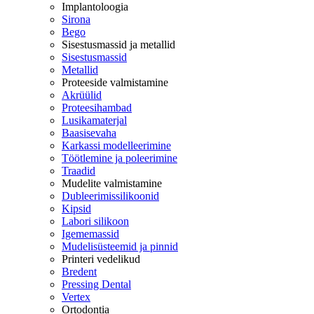
Implantoloogia
Sirona
Bego
Sisestusmassid ja metallid
Sisestusmassid
Metallid
Proteeside valmistamine
Akrüülid
Proteesihambad
Lusikamaterjal
Baasisevaha
Karkassi modelleerimine
Töötlemine ja poleerimine
Traadid
Mudelite valmistamine
Dubleerimissilikoonid
Kipsid
Labori silikoon
Igememassid
Mudelisüsteemid ja pinnid
Printeri vedelikud
Bredent
Pressing Dental
Vertex
Ortodontia