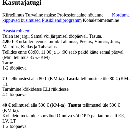
Kasutajatugi
Kiirtellimus
Turvaline makse
Professionaalne nõuanne
Korduma
kippuvad küsimused
Püsikliendiprogramm
Kohaletoimetamine
Avasta rohkem
Tulen ise järgi. Samal või järgmisel tööpäeval. Tasuta.
4.90 €
Kiirkuller teenus toimib Tallinnas, Peetris, Viimsis, Jüris,
Maardus, Keilas ja Tabasalus.
Tellides enne 08:00, 11:00 ja 14:00 saab pakid kätte samal päeval.
(Min. tellimus 85 €+KM)
Tarne
1-2 tööpäeva
:
7 €
tellimustest alla 80 € (KM-ta).
Tasuta
tellimustele üle 80 € (KM-
ta).
Tarnimine kõikidesse ELi riikidesse
4-5 tööpäeva
:
40 €
tellimusel alla 500 € (KM-ta).
Tasuta
tellimustel üle 500 €
(KM-ta).
Kohaletoimetamine soovitud Omniva või DPD pakiautomaati EE,
LV, LT
1-2 tööpäeva
: