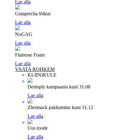
Lae alla
Gutapercha lõikur
Lae alla
NoGAG
Lae alla
Flairesse Foam
Lae alla
VAATA ROHKEM
KLIINIKULE
Dentsply kampaania
kuni 31.08
Lae alla
Zhermack pakkumine
kuni 31.12
Lae alla
Uus toode
Lae alla