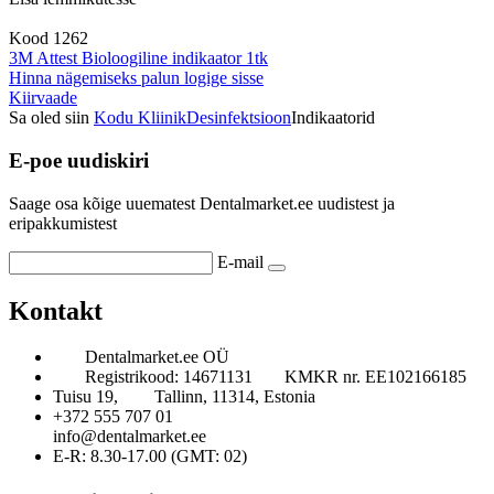
Kood
1262
3M Attest Bioloogiline indikaator 1tk
Hinna nägemiseks palun logige sisse
Kiirvaade
Sa oled siin
Kodu
Kliinik
Desinfektsioon
Indikaatorid
E-poe uudiskiri
Saage osa kõige uuematest Dentalmarket.ee uudistest ja
eripakkumistest
E-mail
Kontakt
Dentalmarket.ee OÜ
Registrikood: 14671131
KMKR nr. EE102166185
Tuisu 19,
Tallinn, 11314, Estonia
+372 555 707 01
info@dentalmarket.ee
E-R: 8.30-17.00 (GMT: 02)