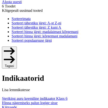
Alusta uuesti
6 Toodet
Kõigepealt uusimad tooted
Sorteerimata
Sorteeri tähestiku järgi: A-st Z-ni
Sorteeri tähestiku järgi: Z kuni A
Sorteeri hinna järgi: madalaimast kõrgemani
Sorteeri hinna järgi: kõrgemast madalamani
Sorteeri populaarsuse järgi
Tagasi
Indikaatorid
Lisa lemmikutesse
Steriking auru keemiline indikaator Klass 6
Hinna nägemiseks palun logige sisse
Kiirvaade