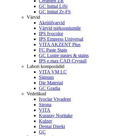
Cerabien ZR
GC Initial LiSi
GC Initial Zr-FS
Värvid
Akrüülvarvid
Värvid tsirkooniumile
IPS Ivocolor
IPS Empress Universal
VITA AKZENT Plus
FC Paste Stain
GC Lustre pastes & stains
IPS e.max CAD Crystall
Labori komposiidid
VITA VM LC
Signum
Die Material
GC Gradia
Vedelikud
Ivoclar Vivadent
Sirona
VITA
Kuraray Noritake
Kulzer
Dental Direkt
GC