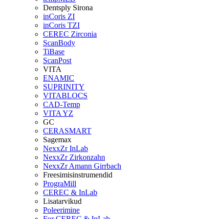
Dentsply Sirona
inCoris ZI
inCoris TZI
CEREC Zirconia
ScanBody
TiBase
ScanPost
VITA
ENAMIC
SUPRINITY
VITABLOCS
CAD-Temp
VITA YZ
GC
CERASMART
Sagemax
NexxZr InLab
NexxZr Zirkonzahn
NexxZr Amann Girrbach
Freesimisinstrumendid
PrograMill
CEREC & InLab
Lisatarvikud
Poleerimine
For CEREC & InLab