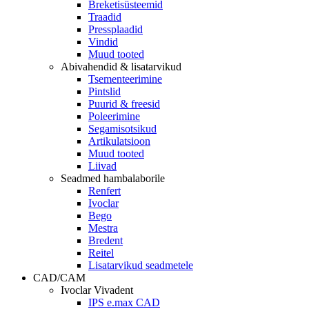
Breketisüsteemid
Traadid
Pressplaadid
Vindid
Muud tooted
Abivahendid & lisatarvikud
Tsementeerimine
Pintslid
Puurid & freesid
Poleerimine
Segamisotsikud
Artikulatsioon
Muud tooted
Liivad
Seadmed hambalaborile
Renfert
Ivoclar
Bego
Mestra
Bredent
Reitel
Lisatarvikud seadmetele
CAD/CAM
Ivoclar Vivadent
IPS e.max CAD