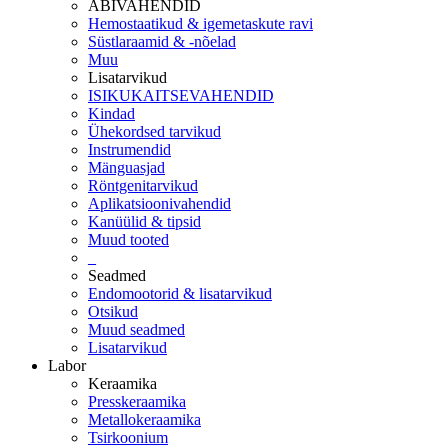
ABIVAHENDID
Hemostaatikud & igemetaskute ravi
Süstlaraamid & -nõelad
Muu
Lisatarvikud
ISIKUKAITSEVAHENDID
Kindad
Ühekordsed tarvikud
Instrumendid
Mänguasjad
Röntgenitarvikud
Aplikatsioonivahendid
Kanüülid & tipsid
Muud tooted
_
Seadmed
Endomootorid & lisatarvikud
Otsikud
Muud seadmed
Lisatarvikud
Labor
Keraamika
Presskeraamika
Metallokeraamika
Tsirkoonium