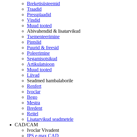
Breketisüsteemid
Traadid
Pressplaadid
Vindid
Muud tooted
Abivahendid & lisatarvikud
Tsementeerimine
Pintslid
Puurid & freesid
Poleerimine
Segamisotsikud
Artikulatsioon
Muud tooted
Liivad
Seadmed hambalaborile
Renfert
Ivoclar
Bego
Mestra
Bredent
Reitel
Lisatarvikud seadmetele
CAD/CAM
Ivoclar Vivadent
IPS e.max CAD