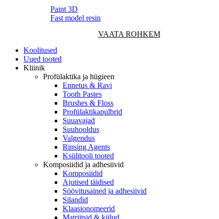
Paint 3D
Fast model resin
VAATA ROHKEM
Koolitused
Uued tooted
Kliinik
Profülaktika ja hügieen
Ennetus & Ravi
Tooth Pastes
Brushes & Floss
Profülaktikapulbrid
Suuavajad
Suuhooldus
Valgendus
Rinsing Agents
Ksülitooli tooted
Komposiidid ja adhesiivid
Komposiidid
Ajutised täidised
Söövitusained ja adhesiivid
Silandid
Klaasionomeerid
Matriitsid & kiilud