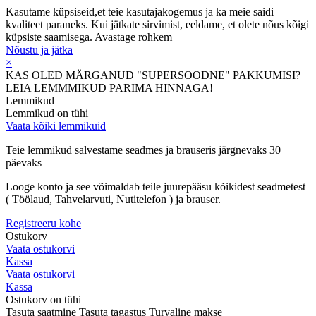
Kasutame küpsiseid,et teie kasutajakogemus ja ka meie saidi
kvaliteet paraneks. Kui jätkate sirvimist, eeldame, et olete nõus kõigi
küpsiste saamisega.
Avastage rohkem
Nõustu ja jätka
×
KAS OLED MÄRGANUD "SUPERSOODNE" PAKKUMISI?
LEIA LEMMMIKUD PARIMA HINNAGA!
Lemmikud
Lemmikud on tühi
Vaata kõiki lemmikuid
Teie lemmikud salvestame seadmes ja brauseris järgnevaks 30
päevaks
Looge konto ja see võimaldab teile juurepääsu kõikidest seadmetest
( Töölaud, Tahvelarvuti, Nutitelefon ) ja brauser.
Registreeru kohe
Ostukorv
Vaata ostukorvi
Kassa
Vaata ostukorvi
Kassa
Ostukorv on tühi
Tasuta saatmine
Tasuta tagastus
Turvaline makse