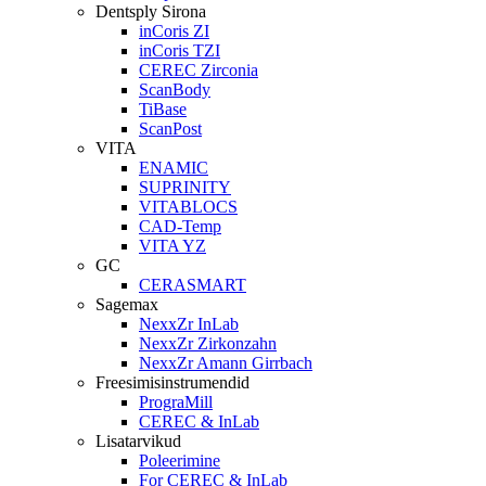
Dentsply Sirona
inCoris ZI
inCoris TZI
CEREC Zirconia
ScanBody
TiBase
ScanPost
VITA
ENAMIC
SUPRINITY
VITABLOCS
CAD-Temp
VITA YZ
GC
CERASMART
Sagemax
NexxZr InLab
NexxZr Zirkonzahn
NexxZr Amann Girrbach
Freesimisinstrumendid
PrograMill
CEREC & InLab
Lisatarvikud
Poleerimine
For CEREC & InLab