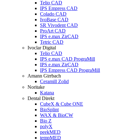
Telio CAD
IPS Empress CAD
Colado CAD
IvoBase CAD
SR Vivodent CAD
ProArt CAD
IPS e.max ZirCAD
Tetric CAD
Ivoclar Digital
Telio CAD
IPS e.max CAD PrograMill
IPS e.max ZirCAD
IPS Empress CAD PrograMill
Amann Girrbach
Ceramill Zolid
Noritake
Katana
Dental Direkt
CubeX & Cube ONE
BioSplint
WAX & BioCW
Bio Z
polyX
peekMED
tempMED