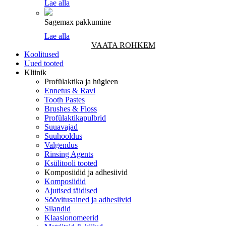
Lae alla
Sagemax pakkumine
Lae alla
VAATA ROHKEM
Koolitused
Uued tooted
Kliinik
Profülaktika ja hügieen
Ennetus & Ravi
Tooth Pastes
Brushes & Floss
Profülaktikapulbrid
Suuavajad
Suuhooldus
Valgendus
Rinsing Agents
Ksülitooli tooted
Komposiidid ja adhesiivid
Komposiidid
Ajutised täidised
Söövitusained ja adhesiivid
Silandid
Klaasionomeerid