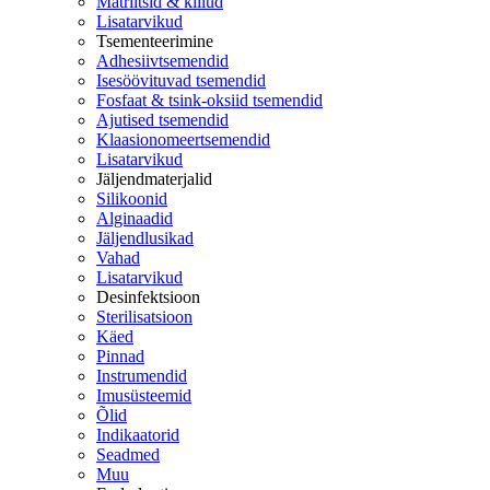
Matriitsid & kiilud
Lisatarvikud
Tsementeerimine
Adhesiivtsemendid
Isesöövituvad tsemendid
Fosfaat & tsink-oksiid tsemendid
Ajutised tsemendid
Klaasionomeertsemendid
Lisatarvikud
Jäljendmaterjalid
Silikoonid
Alginaadid
Jäljendlusikad
Vahad
Lisatarvikud
Desinfektsioon
Sterilisatsioon
Käed
Pinnad
Instrumendid
Imusüsteemid
Õlid
Indikaatorid
Seadmed
Muu