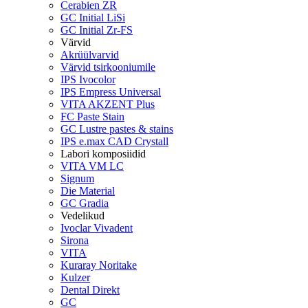
Cerabien ZR
GC Initial LiSi
GC Initial Zr-FS
Värvid
Akrüülvarvid
Värvid tsirkooniumile
IPS Ivocolor
IPS Empress Universal
VITA AKZENT Plus
FC Paste Stain
GC Lustre pastes & stains
IPS e.max CAD Crystall
Labori komposiidid
VITA VM LC
Signum
Die Material
GC Gradia
Vedelikud
Ivoclar Vivadent
Sirona
VITA
Kuraray Noritake
Kulzer
Dental Direkt
GC