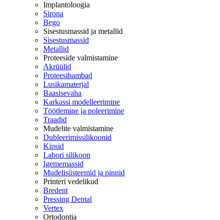
Implantoloogia
Sirona
Bego
Sisestusmassid ja metallid
Sisestusmassid
Metallid
Proteeside valmistamine
Akrüülid
Proteesihambad
Lusikamaterjal
Baasisevaha
Karkassi modelleerimine
Töötlemine ja poleerimine
Traadid
Mudelite valmistamine
Dubleerimissilikoonid
Kipsid
Labori silikoon
Igememassid
Mudelisüsteemid ja pinnid
Printeri vedelikud
Bredent
Pressing Dental
Vertex
Ortodontia