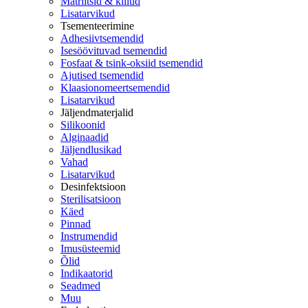
Matriitsid & kiilud
Lisatarvikud
Tsementeerimine
Adhesiivtsemendid
Isesöövituvad tsemendid
Fosfaat & tsink-oksiid tsemendid
Ajutised tsemendid
Klaasionomeertsemendid
Lisatarvikud
Jäljendmaterjalid
Silikoonid
Alginaadid
Jäljendlusikad
Vahad
Lisatarvikud
Desinfektsioon
Sterilisatsioon
Käed
Pinnad
Instrumendid
Imusüsteemid
Õlid
Indikaatorid
Seadmed
Muu