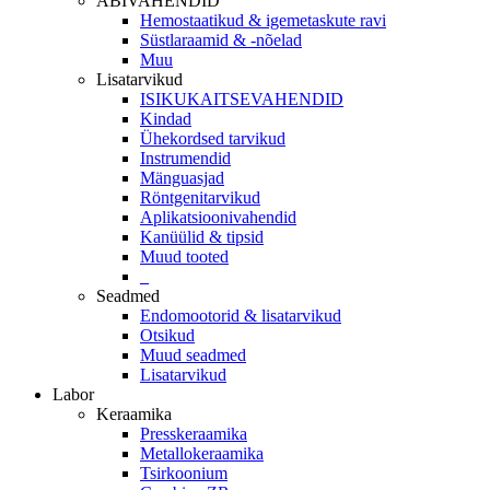
ABIVAHENDID
Hemostaatikud & igemetaskute ravi
Süstlaraamid & -nõelad
Muu
Lisatarvikud
ISIKUKAITSEVAHENDID
Kindad
Ühekordsed tarvikud
Instrumendid
Mänguasjad
Röntgenitarvikud
Aplikatsioonivahendid
Kanüülid & tipsid
Muud tooted
_
Seadmed
Endomootorid & lisatarvikud
Otsikud
Muud seadmed
Lisatarvikud
Labor
Keraamika
Presskeraamika
Metallokeraamika
Tsirkoonium