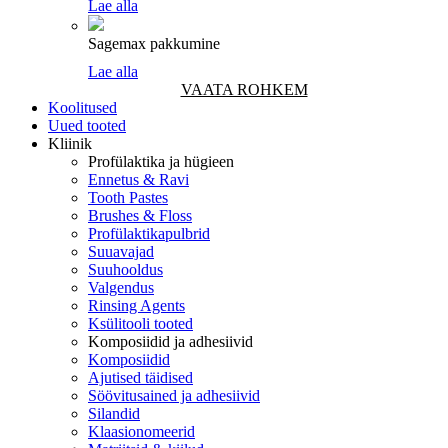
Lae alla
Sagemax pakkumine
Lae alla
VAATA ROHKEM
Koolitused
Uued tooted
Kliinik
Profülaktika ja hügieen
Ennetus & Ravi
Tooth Pastes
Brushes & Floss
Profülaktikapulbrid
Suuavajad
Suuhooldus
Valgendus
Rinsing Agents
Ksülitooli tooted
Komposiidid ja adhesiivid
Komposiidid
Ajutised täidised
Söövitusained ja adhesiivid
Silandid
Klaasionomeerid