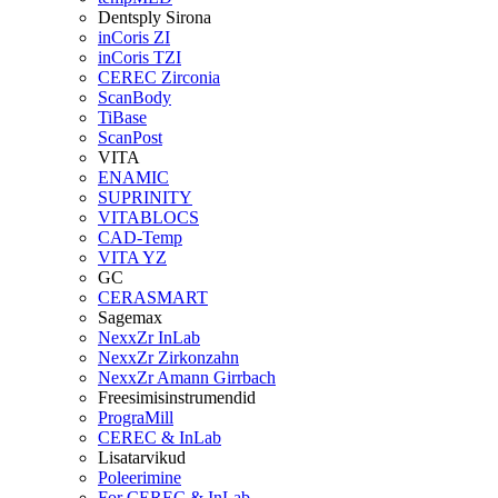
Dentsply Sirona
inCoris ZI
inCoris TZI
CEREC Zirconia
ScanBody
TiBase
ScanPost
VITA
ENAMIC
SUPRINITY
VITABLOCS
CAD-Temp
VITA YZ
GC
CERASMART
Sagemax
NexxZr InLab
NexxZr Zirkonzahn
NexxZr Amann Girrbach
Freesimisinstrumendid
PrograMill
CEREC & InLab
Lisatarvikud
Poleerimine
For CEREC & InLab