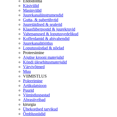
Endodontia
Käsiviilid
Masinviilid
Juurekanaliinstrumendid
Gutta- & pabertihvtid
Juuretäidised & sealerid
Klaasfiiberpostid & juurekruvid
Vahepanused & loputusvedelikud
Kofferdamid & abivahendid
Juurekanalitöötlus
Loputussüstlad & nõelad
Proteesimine
Ajutise krooni materjalid
Köndi ülesehitusmaterjalid
Värvivõtmed
Muu
VIIMISTLUS
Poleerimine
Artikulatsioon
Puurid
Viimistluspastad
Abrasiivribad
kirurgia
Ühekordsed tarvikud
Õmblusniidid