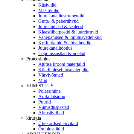
Käsiviilid
Masinviilid
Juurekanaliinstrumendid
Gutta- & pabertihvtid
Juuretäidised & sealerid
Klaasfiiberpostid & juurekruvid
Vahepanused & loputusvedelikud
Kofferdamid & abivahendid
Juurekanalitöötlus
Loputussüstlad & nõelad
Proteesimine
Ajutise krooni materjalid
Köndi ülesehitusmaterjalid
Värvivõtmed
Muu
VIIMISTLUS
Poleerimine
Artikulatsioon
Puurid
Viimistluspastad
Abrasiivribad
kirurgia
Ühekordsed tarvikud
Õmblusniidid