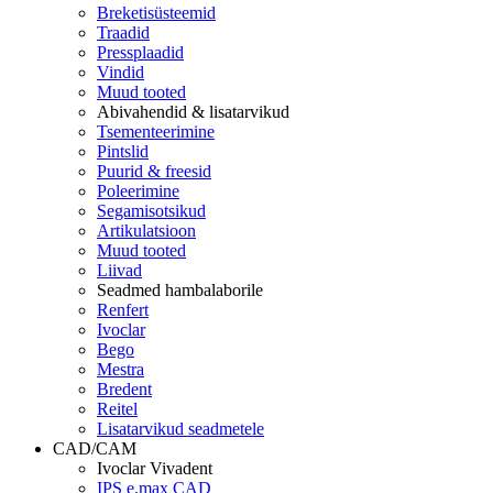
Breketisüsteemid
Traadid
Pressplaadid
Vindid
Muud tooted
Abivahendid & lisatarvikud
Tsementeerimine
Pintslid
Puurid & freesid
Poleerimine
Segamisotsikud
Artikulatsioon
Muud tooted
Liivad
Seadmed hambalaborile
Renfert
Ivoclar
Bego
Mestra
Bredent
Reitel
Lisatarvikud seadmetele
CAD/CAM
Ivoclar Vivadent
IPS e.max CAD