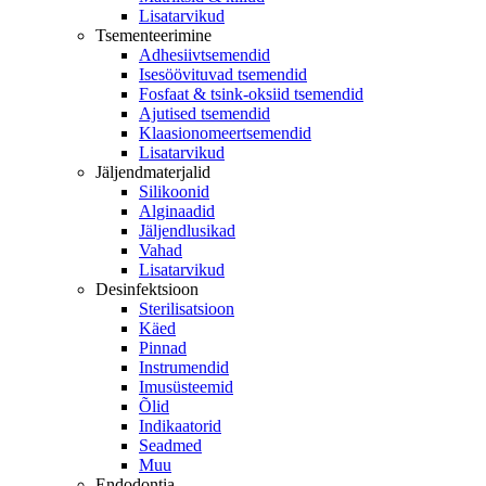
Lisatarvikud
Tsementeerimine
Adhesiivtsemendid
Isesöövituvad tsemendid
Fosfaat & tsink-oksiid tsemendid
Ajutised tsemendid
Klaasionomeertsemendid
Lisatarvikud
Jäljendmaterjalid
Silikoonid
Alginaadid
Jäljendlusikad
Vahad
Lisatarvikud
Desinfektsioon
Sterilisatsioon
Käed
Pinnad
Instrumendid
Imusüsteemid
Õlid
Indikaatorid
Seadmed
Muu
Endodontia