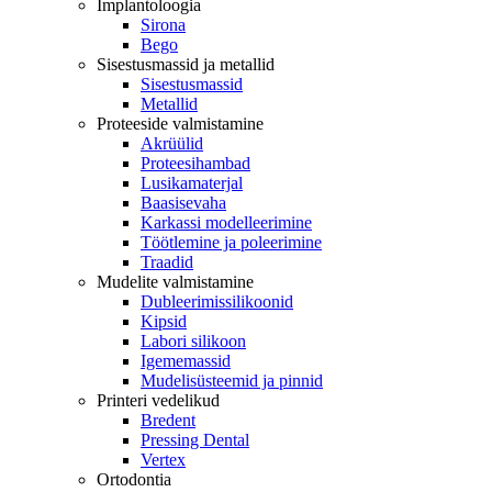
Implantoloogia
Sirona
Bego
Sisestusmassid ja metallid
Sisestusmassid
Metallid
Proteeside valmistamine
Akrüülid
Proteesihambad
Lusikamaterjal
Baasisevaha
Karkassi modelleerimine
Töötlemine ja poleerimine
Traadid
Mudelite valmistamine
Dubleerimissilikoonid
Kipsid
Labori silikoon
Igememassid
Mudelisüsteemid ja pinnid
Printeri vedelikud
Bredent
Pressing Dental
Vertex
Ortodontia