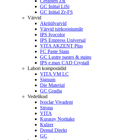
Cerabien ZR
GC Initial LiSi
GC Initial Zr-FS
Värvid
Akrüülvarvid
Värvid tsirkooniumile
IPS Ivocolor
IPS Empress Universal
VITA AKZENT Plus
FC Paste Stain
GC Lustre pastes & stains
IPS e.max CAD Crystall
Labori komposiidid
VITA VM LC
Signum
Die Material
GC Gradia
Vedelikud
Ivoclar Vivadent
Sirona
VITA
Kuraray Noritake
Kulzer
Dental Direkt
GC