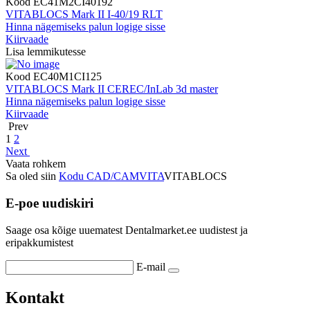
Kood
EC41M2CI40192
VITABLOCS Mark II I-40/19 RLT
Hinna nägemiseks palun logige sisse
Kiirvaade
Lisa lemmikutesse
Kood
EC40M1CI125
VITABLOCS Mark II CEREC/InLab 3d master
Hinna nägemiseks palun logige sisse
Kiirvaade
Prev
1
2
Next
Vaata rohkem
Sa oled siin
Kodu
CAD/CAM
VITA
VITABLOCS
E-poe uudiskiri
Saage osa kõige uuematest Dentalmarket.ee uudistest ja
eripakkumistest
E-mail
Kontakt