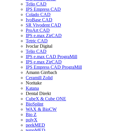
Telio CAD
IPS Empress CAD
Colado CAD
IvoBase CAD
SR Vivodent CAD
ProArt CAD
IPS e.max ZirCAD
Tetric CAD
Ivoclar Digital
Telio CAD
IPS e.max CAD PrograMill
IPS e.max ZirCAD
IPS Empress CAD PrograMill
Amann Girrbach
Ceramill Zolid
Noritake
Katana
Dental Direkt
CubeX & Cube ONE
BioSplint
WAX & BioCW
Bio Z
polyX
peekMED
tempMED