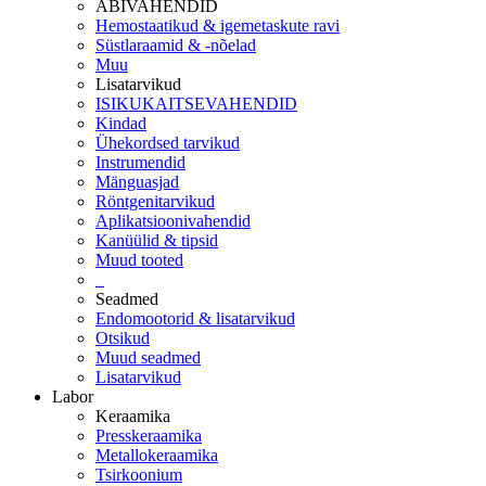
ABIVAHENDID
Hemostaatikud & igemetaskute ravi
Süstlaraamid & -nõelad
Muu
Lisatarvikud
ISIKUKAITSEVAHENDID
Kindad
Ühekordsed tarvikud
Instrumendid
Mänguasjad
Röntgenitarvikud
Aplikatsioonivahendid
Kanüülid & tipsid
Muud tooted
_
Seadmed
Endomootorid & lisatarvikud
Otsikud
Muud seadmed
Lisatarvikud
Labor
Keraamika
Presskeraamika
Metallokeraamika
Tsirkoonium