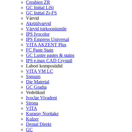
Cerabien ZR
GC Initial LiSi
GC Initial Zr-FS
Värvid
Akrüülvarvid
Värvid tsirkooniumile
IPS Ivocolor
IPS Empress Universal
VITA AKZENT Plus
FC Paste Stain
GC Lustre pastes & stains
IPS e.max CAD Crystall
Labori komposiidid
VITA VM LC
Signum
Die Material
GC Gradia
Vedelikud
Ivoclar Vivadent
Sirona
VITA
Kuraray Noritake
Kulzer
Dental Direkt
GC