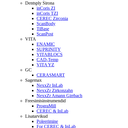
Dentsply Sirona
inCoris ZI
inCoris TZI
CEREC Zirconia
ScanBody
TiBase
ScanPost
VITA
ENAMIC
SUPRINITY
VITABLOCS
CAD-Temp
VITA YZ
GC
CERASMART
Sagemax
NexxZr InLab
NexxZr Zirkonzahn
NexxZr Amann Girrbach
Freesimisinstrumendid
PrograMill
CEREC & InLab
Lisatarvikud
Poleerimine
For CEREC & InLab