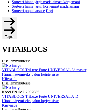
Sorteeri hinna järgi: madalaimast kõrgemani
Sorteeri hinna järgi: kõrgemast madalamani
Sorteeri populaarsuse järgi
Tagasi
VITABLOCS
Lisa lemmikutesse
VITABLOCS TriLuxe Forte UNIVERSAL 3d master
Hinna nägemiseks palun logige sisse
Kiirvaade
Lisa lemmikutesse
Kood
EN1MU2397085
VITABLOCS TriLuxe Forte UNIVERSAL A-D
Hinna nägemiseks palun logige sisse
Kiirvaade
Lisa lemmikutesse