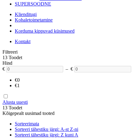
SUPERSOODNE
Klienditugi
Kohaletoimetamine
Korduma kippuvad küsimused
Kontakt
Filtreeri
13 Toodet
Hind
€
– €
€0
€1
Alusta uuesti
13 Toodet
Kõigepealt uusimad tooted
Sorteerimata
Sorteeri tähestiku järgi: A-st Z-ni
Sorteeri tähestiku järgi: Z kuni A