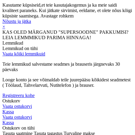
Kasutame küpsiseid,et teie kasutajakogemus ja ka meie saidi
kvaliteet paraneks. Kui jätkate sirvimist, eeldame, et olete nõus kõigi
küpsiste saamisega.
Avastage rohkem
Nõustu ja jätka
×
KAS OLED MÄRGANUD "SUPERSOODNE" PAKKUMISI?
LEIA LEMMMIKUD PARIMA HINNAGA!
Lemmikud
Lemmikud on tühi
Vaata kõiki lemmikuid
Teie lemmikud salvestame seadmes ja brauseris järgnevaks 30
päevaks
Looge konto ja see võimaldab teile juurepääsu kõikidest seadmetest
( Töölaud, Tahvelarvuti, Nutitelefon ) ja brauser.
Registreeru kohe
Ostukorv
Vaata ostukorvi
Kassa
Vaata ostukorvi
Kassa
Ostukorv on tühi
Tasuta saatmine
Tasuta tagastus
Turvaline makse