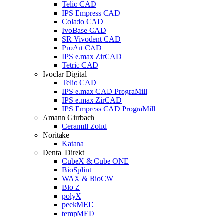
Telio CAD
IPS Empress CAD
Colado CAD
IvoBase CAD
SR Vivodent CAD
ProArt CAD
IPS e.max ZirCAD
Tetric CAD
Ivoclar Digital
Telio CAD
IPS e.max CAD PrograMill
IPS e.max ZirCAD
IPS Empress CAD PrograMill
Amann Girrbach
Ceramill Zolid
Noritake
Katana
Dental Direkt
CubeX & Cube ONE
BioSplint
WAX & BioCW
Bio Z
polyX
peekMED
tempMED