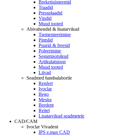
Breketisüsteemid
Traadid
Pressplaadid
Vindid
Muud tooted
Abivahendid & lisatarvikud
Tsementeerimine
Pintslid
Puurid & freesid
Poleerimine
Segamisotsikud
Artikulatsioon
Muud tooted
Liivad
Seadmed hambalaborile
Renfert
Ivoclar
Bego
Mestra
Bredent
Reitel
Lisatarvikud seadmetele
CAD/CAM
Ivoclar Vivadent
IPS e.max CAD