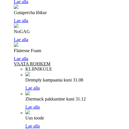
Lae alla
Gutapercha lõikur
Lae alla
NoGAG
Lae alla
Flairesse Foam
Lae alla
VAATA ROHKEM
KLIINIKULE
Dentsply kampaania
kuni 31.08
Lae alla
Zhermack pakkumine
kuni 31.12
Lae alla
Uus toode
Lae alla