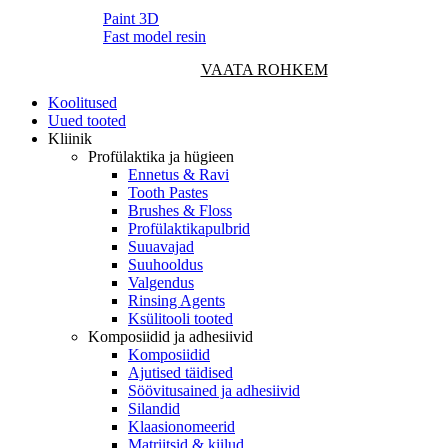
Paint 3D
Fast model resin
VAATA ROHKEM
Koolitused
Uued tooted
Kliinik
Profülaktika ja hügieen
Ennetus & Ravi
Tooth Pastes
Brushes & Floss
Profülaktikapulbrid
Suuavajad
Suuhooldus
Valgendus
Rinsing Agents
Ksülitooli tooted
Komposiidid ja adhesiivid
Komposiidid
Ajutised täidised
Söövitusained ja adhesiivid
Silandid
Klaasionomeerid
Matriitsid & kiilud