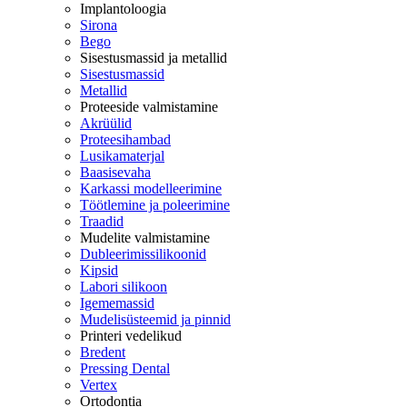
Implantoloogia
Sirona
Bego
Sisestusmassid ja metallid
Sisestusmassid
Metallid
Proteeside valmistamine
Akrüülid
Proteesihambad
Lusikamaterjal
Baasisevaha
Karkassi modelleerimine
Töötlemine ja poleerimine
Traadid
Mudelite valmistamine
Dubleerimissilikoonid
Kipsid
Labori silikoon
Igememassid
Mudelisüsteemid ja pinnid
Printeri vedelikud
Bredent
Pressing Dental
Vertex
Ortodontia