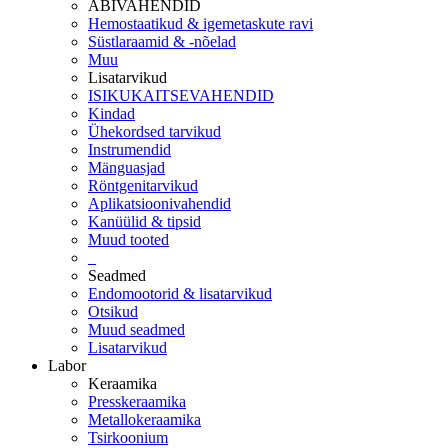
ABIVAHENDID
Hemostaatikud & igemetaskute ravi
Süstlaraamid & -nõelad
Muu
Lisatarvikud
ISIKUKAITSEVAHENDID
Kindad
Ühekordsed tarvikud
Instrumendid
Mänguasjad
Röntgenitarvikud
Aplikatsioonivahendid
Kanüülid & tipsid
Muud tooted
_
Seadmed
Endomootorid & lisatarvikud
Otsikud
Muud seadmed
Lisatarvikud
Labor
Keraamika
Presskeraamika
Metallokeraamika
Tsirkoonium