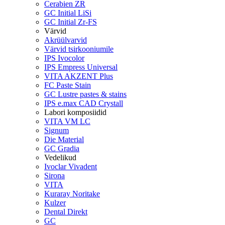
Cerabien ZR
GC Initial LiSi
GC Initial Zr-FS
Värvid
Akrüülvarvid
Värvid tsirkooniumile
IPS Ivocolor
IPS Empress Universal
VITA AKZENT Plus
FC Paste Stain
GC Lustre pastes & stains
IPS e.max CAD Crystall
Labori komposiidid
VITA VM LC
Signum
Die Material
GC Gradia
Vedelikud
Ivoclar Vivadent
Sirona
VITA
Kuraray Noritake
Kulzer
Dental Direkt
GC