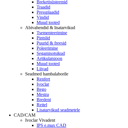
Breketisüsteemid
Traadid
Pressplaadid
Vindid
Muud tooted
Abivahendid & lisatarvikud
Tsementeerimine
Pintslid
Puurid & freesid
Poleerimine
Segamisotsikud
Artikulatsioon
Muud tooted
Liivad
Seadmed hambalaborile
Renfert
Ivoclar
Bego
Mestra
Bredent
Reitel
Lisatarvikud seadmetele
CAD/CAM
Ivoclar Vivadent
IPS e.max CAD