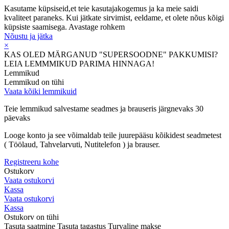
Kasutame küpsiseid,et teie kasutajakogemus ja ka meie saidi
kvaliteet paraneks. Kui jätkate sirvimist, eeldame, et olete nõus kõigi
küpsiste saamisega.
Avastage rohkem
Nõustu ja jätka
×
KAS OLED MÄRGANUD "SUPERSOODNE" PAKKUMISI?
LEIA LEMMMIKUD PARIMA HINNAGA!
Lemmikud
Lemmikud on tühi
Vaata kõiki lemmikuid
Teie lemmikud salvestame seadmes ja brauseris järgnevaks 30
päevaks
Looge konto ja see võimaldab teile juurepääsu kõikidest seadmetest
( Töölaud, Tahvelarvuti, Nutitelefon ) ja brauser.
Registreeru kohe
Ostukorv
Vaata ostukorvi
Kassa
Vaata ostukorvi
Kassa
Ostukorv on tühi
Tasuta saatmine
Tasuta tagastus
Turvaline makse