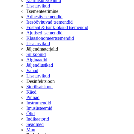
Matriitsid & kiilud
Lisatarvikud
Tsementeerimine
Adhesiivtsemendid
Isesöövituvad tsemendid
Fosfaat & tsink-oksiid tsemendid
Ajutised tsemendid
Klaasionomeertsemendid
Lisatarvikud
Jäljendmaterjalid
Silikoonid
Alginaadid
Jäljendlusikad
Vahad
Lisatarvikud
Desinfektsioon
Sterilisatsioon
Käed
Pinnad
Instrumendid
Imusüsteemid
Õlid
Indikaatorid
Seadmed
Muu