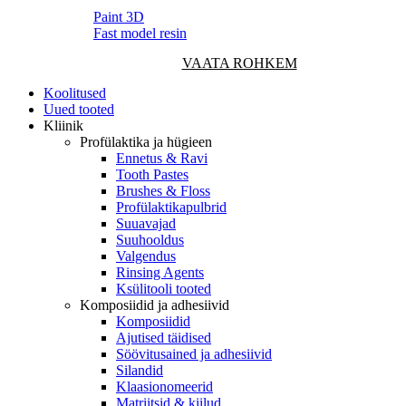
Paint 3D
Fast model resin
VAATA ROHKEM
Koolitused
Uued tooted
Kliinik
Profülaktika ja hügieen
Ennetus & Ravi
Tooth Pastes
Brushes & Floss
Profülaktikapulbrid
Suuavajad
Suuhooldus
Valgendus
Rinsing Agents
Ksülitooli tooted
Komposiidid ja adhesiivid
Komposiidid
Ajutised täidised
Söövitusained ja adhesiivid
Silandid
Klaasionomeerid
Matriitsid & kiilud