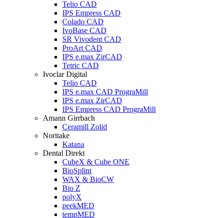
Telio CAD
IPS Empress CAD
Colado CAD
IvoBase CAD
SR Vivodent CAD
ProArt CAD
IPS e.max ZirCAD
Tetric CAD
Ivoclar Digital
Telio CAD
IPS e.max CAD PrograMill
IPS e.max ZirCAD
IPS Empress CAD PrograMill
Amann Girrbach
Ceramill Zolid
Noritake
Katana
Dental Direkt
CubeX & Cube ONE
BioSplint
WAX & BioCW
Bio Z
polyX
peekMED
tempMED