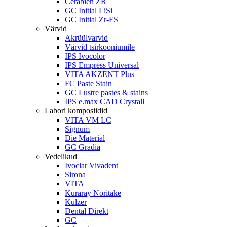
Cerabien ZR
GC Initial LiSi
GC Initial Zr-FS
Värvid
Akrüülvarvid
Värvid tsirkooniumile
IPS Ivocolor
IPS Empress Universal
VITA AKZENT Plus
FC Paste Stain
GC Lustre pastes & stains
IPS e.max CAD Crystall
Labori komposiidid
VITA VM LC
Signum
Die Material
GC Gradia
Vedelikud
Ivoclar Vivadent
Sirona
VITA
Kuraray Noritake
Kulzer
Dental Direkt
GC