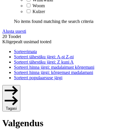
Woom
Kulzer
No items found matching the search criteria
Alusta uuesti
20 Toodet
Kõigepealt uusimad tooted
Sorteerimata
Sorteeri tähestiku järgi: A-st Z-ni
Sorteeri tähestiku järgi: Z kuni A
Sorteeri hinna järgi: madalaimast kõrgemani
Sorteeri hinna järgi: kõrgemast madalamani
Sorteeri populaarsuse järgi
Tagasi
Valgendus