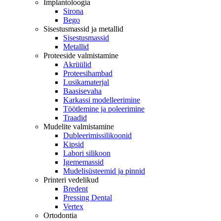
Implantoloogia
Sirona
Bego
Sisestusmassid ja metallid
Sisestusmassid
Metallid
Proteeside valmistamine
Akrüülid
Proteesihambad
Lusikamaterjal
Baasisevaha
Karkassi modelleerimine
Töötlemine ja poleerimine
Traadid
Mudelite valmistamine
Dubleerimissilikoonid
Kipsid
Labori silikoon
Igememassid
Mudelisüsteemid ja pinnid
Printeri vedelikud
Bredent
Pressing Dental
Vertex
Ortodontia