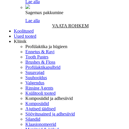
Lae alla
Sagemax pakkumine
Lae alla
VAATA ROHKEM
Koolitused
Uued tooted
Kliinik
Profülaktika ja hügieen
Ennetus & Ravi
Tooth Pastes
Brushes & Floss
Profülaktikapulbrid
Suuavajad
Suuhooldus
Valgendus
Rinsing Agents
Ksülitooli tooted
Komposiidid ja adhesiivid
Komposiidid
Ajutised täidised
Söövitusained ja adhesiivid
Silandid
Klaasionomeerid