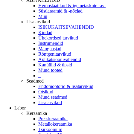
ABIVAHENDID
Hemostaatikud & igemetaskute ravi
Süstlaraamid & -nõelad
Muu
Lisatarvikud
ISIKUKAITSEVAHENDID
Kindad
Ühekordsed tarvikud
Instrumendid
Mänguasjad
Röntgenitarvikud
Aplikatsioonivahendid
Kanüülid & tipsid
Muud tooted
_
Seadmed
Endomootorid & lisatarvikud
Otsikud
Muud seadmed
Lisatarvikud
Labor
Keraamika
Presskeraamika
Metallokeraamika
Tsirkoonium