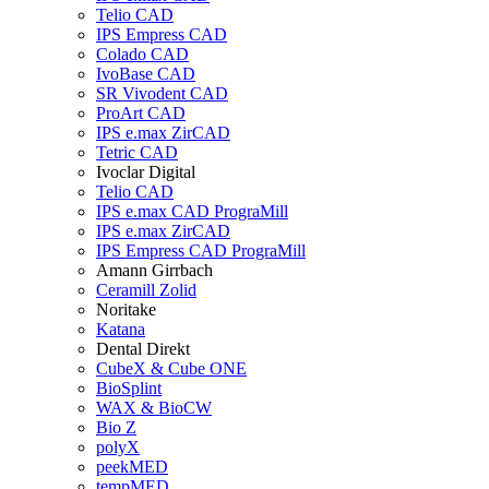
Telio CAD
IPS Empress CAD
Colado CAD
IvoBase CAD
SR Vivodent CAD
ProArt CAD
IPS e.max ZirCAD
Tetric CAD
Ivoclar Digital
Telio CAD
IPS e.max CAD PrograMill
IPS e.max ZirCAD
IPS Empress CAD PrograMill
Amann Girrbach
Ceramill Zolid
Noritake
Katana
Dental Direkt
CubeX & Cube ONE
BioSplint
WAX & BioCW
Bio Z
polyX
peekMED
tempMED