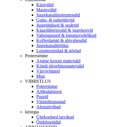
Käsiviilid
Masinviilid
Juurekanaliinstrumendid
Gutta- & pabertihvtid
Juuretäidised & sealerid
Klaasfiiberpostid & juurekruvid
Vahepanused & loputusvedelikud
Kofferdamid & abivahendid
Juurekanalitöötlus
Loputussüstlad & nõelad
Proteesimine
Ajutise krooni materjalid
Köndi ülesehitusmaterjalid
Värvivõtmed
Muu
VIIMISTLUS
Poleerimine
Artikulatsioon
Puurid
Viimistluspastad
Abrasiivribad
kirurgia
Ühekordsed tarvikud
Õmblusniidid