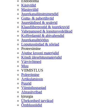
Endodontia
Käsiviilid
Masinviilid
Juurekanaliinstrumendid
Gutta- & pabertihvtid
Juuretäidised & sealerid
Klaasfiiberpostid & juurekruvid
Vahepanused & loputusvedelikud
Kofferdamid & abivahendid
Juurekanalitöötlus
Loputussüstlad & nõelad
Proteesimine
Ajutise krooni materjalid
Köndi ülesehitusmaterjalid
Värvivõtmed
Muu
VIIMISTLUS
Poleerimine
Artikulatsioon
Puurid
Viimistluspastad
Abrasiivribad
kirurgia
Ühekordsed tarvikud
Õmblusniidid