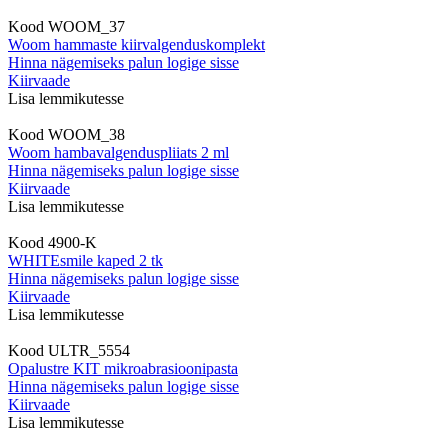
Kood
WOOM_37
Woom hammaste kiirvalgenduskomplekt
Hinna nägemiseks palun logige sisse
Kiirvaade
Lisa lemmikutesse
Kood
WOOM_38
Woom hambavalgenduspliiats 2 ml
Hinna nägemiseks palun logige sisse
Kiirvaade
Lisa lemmikutesse
Kood
4900-K
WHITEsmile kaped 2 tk
Hinna nägemiseks palun logige sisse
Kiirvaade
Lisa lemmikutesse
Kood
ULTR_5554
Opalustre KIT mikroabrasioonipasta
Hinna nägemiseks palun logige sisse
Kiirvaade
Lisa lemmikutesse