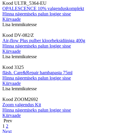
Kood
ULTR_5364-EU
OPALESCENCE 10% valgenduskomplekt
Hinna nägemiseks palun logige sisse
Kiirvaade
Lisa lemmikutesse
Kood
DV-082/Z
Air-flow Plus pulber kloorheksidiiniga 400g
Hinna nägemiseks palun logige sisse
Kiirvaade
Lisa lemmikutesse
Kood
3325
fläsh. Care&Repair hambapasta 75ml
Hinna nägemiseks palun logige sisse
Kiirvaade
Lisa lemmikutesse
Kood
ZOOM2692
Zoom valgendus Kit
Hinna nägemiseks palun logige sisse
Kiirvaade
Prev
1
2
Next