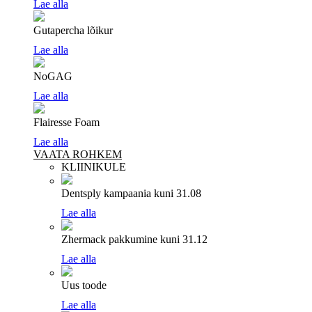
Lae alla
Gutapercha lõikur
Lae alla
NoGAG
Lae alla
Flairesse Foam
Lae alla
VAATA ROHKEM
KLIINIKULE
Dentsply kampaania
kuni 31.08
Lae alla
Zhermack pakkumine
kuni 31.12
Lae alla
Uus toode
Lae alla