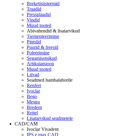
Breketisüsteemid
Traadid
Pressplaadid
Vindid
Muud tooted
Abivahendid & lisatarvikud
Tsementeerimine
Pintslid
Puurid & freesid
Poleerimine
Segamisotsikud
Artikulatsioon
Muud tooted
Liivad
Seadmed hambalaborile
Renfert
Ivoclar
Bego
Mestra
Bredent
Reitel
Lisatarvikud seadmetele
CAD/CAM
Ivoclar Vivadent
IPS e.max CAD