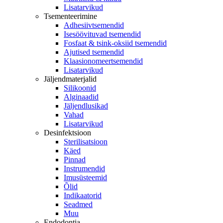
Lisatarvikud
Tsementeerimine
Adhesiivtsemendid
Isesöövituvad tsemendid
Fosfaat & tsink-oksiid tsemendid
Ajutised tsemendid
Klaasionomeertsemendid
Lisatarvikud
Jäljendmaterjalid
Silikoonid
Alginaadid
Jäljendlusikad
Vahad
Lisatarvikud
Desinfektsioon
Sterilisatsioon
Käed
Pinnad
Instrumendid
Imusüsteemid
Õlid
Indikaatorid
Seadmed
Muu
Endodontia