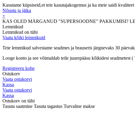
Kasutame küpsiseid,et teie kasutajakogemus ja ka meie saidi kvaliteet 
Nõustu ja jätka
×
KAS OLED MÄRGANUD "SUPERSOODNE" PAKKUMISI? L
Lemmikud
Lemmikud on tühi
Vaata kõiki lemmikuid
Teie lemmikud salvestame seadmes ja brauseris järgnevaks 30 päevak
Looge konto ja see võimaldab teile juurepääsu kõikidest seadmetest ( T
Registreeru kohe
Ostukorv
Vaata ostukorvi
Kassa
Vaata ostukorvi
Kassa
Ostukorv on tühi
Tasuta saatmine
Tasuta tagastus
Turvaline makse