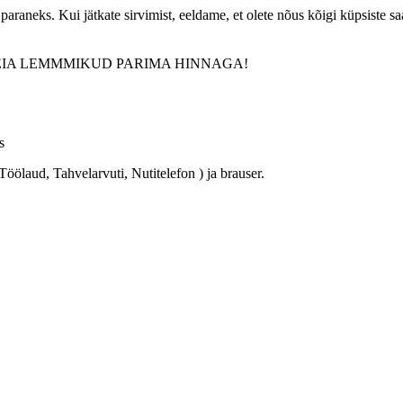
paraneks. Kui jätkate sirvimist, eeldame, et olete nõus kõigi küpsiste s
EIA LEMMMIKUD PARIMA HINNAGA!
s
öölaud, Tahvelarvuti, Nutitelefon ) ja brauser.