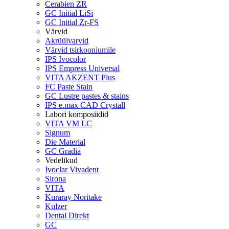
Cerabien ZR
GC Initial LiSi
GC Initial Zr-FS
Värvid
Akrüülvarvid
Värvid tsirkooniumile
IPS Ivocolor
IPS Empress Universal
VITA AKZENT Plus
FC Paste Stain
GC Lustre pastes & stains
IPS e.max CAD Crystall
Labori komposiidid
VITA VM LC
Signum
Die Material
GC Gradia
Vedelikud
Ivoclar Vivadent
Sirona
VITA
Kuraray Noritake
Kulzer
Dental Direkt
GC