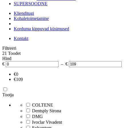
SUPERSOODNE
Klienditugi
Kohaletoimetamine
Korduma kippuvad küsimused
Kontakt
Filtreeri
21 Toodet
Hind
€
– €
€0
€109
Tootja
COLTENE
Dentsply Sirona
DMG
Ivoclar Vivadent
Solventum