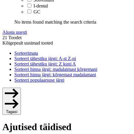
I-dental
GC
No items found matching the search criteria
Alusta uuesti
21 Toodet
Kõigepealt uusimad tooted
Sorteerimata
Sorteeri tähestiku järgi: A-st Z-ni
Sorteeri tähestiku järgi: Z kuni A
Sorteeri hinna järgi: madalaimast kõrgemani
Sorteeri hinna järgi: kõrgemast madalamani
Sorteeri populaarsuse järgi
Tagasi
Ajutised täidised