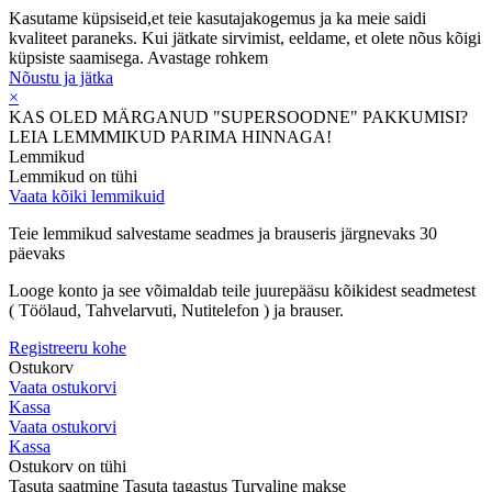
Kasutame küpsiseid,et teie kasutajakogemus ja ka meie saidi
kvaliteet paraneks. Kui jätkate sirvimist, eeldame, et olete nõus kõigi
küpsiste saamisega.
Avastage rohkem
Nõustu ja jätka
×
KAS OLED MÄRGANUD "SUPERSOODNE" PAKKUMISI?
LEIA LEMMMIKUD PARIMA HINNAGA!
Lemmikud
Lemmikud on tühi
Vaata kõiki lemmikuid
Teie lemmikud salvestame seadmes ja brauseris järgnevaks 30
päevaks
Looge konto ja see võimaldab teile juurepääsu kõikidest seadmetest
( Töölaud, Tahvelarvuti, Nutitelefon ) ja brauser.
Registreeru kohe
Ostukorv
Vaata ostukorvi
Kassa
Vaata ostukorvi
Kassa
Ostukorv on tühi
Tasuta saatmine
Tasuta tagastus
Turvaline makse