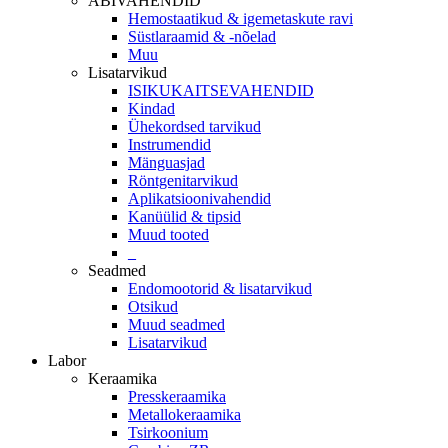
ABIVAHENDID
Hemostaatikud & igemetaskute ravi
Süstlaraamid & -nõelad
Muu
Lisatarvikud
ISIKUKAITSEVAHENDID
Kindad
Ühekordsed tarvikud
Instrumendid
Mänguasjad
Röntgenitarvikud
Aplikatsioonivahendid
Kanüülid & tipsid
Muud tooted
_
Seadmed
Endomootorid & lisatarvikud
Otsikud
Muud seadmed
Lisatarvikud
Labor
Keraamika
Presskeraamika
Metallokeraamika
Tsirkoonium