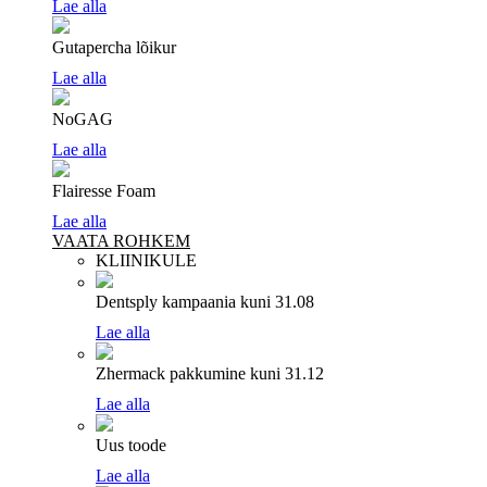
Lae alla
Gutapercha lõikur
Lae alla
NoGAG
Lae alla
Flairesse Foam
Lae alla
VAATA ROHKEM
KLIINIKULE
Dentsply kampaania
kuni 31.08
Lae alla
Zhermack pakkumine
kuni 31.12
Lae alla
Uus toode
Lae alla