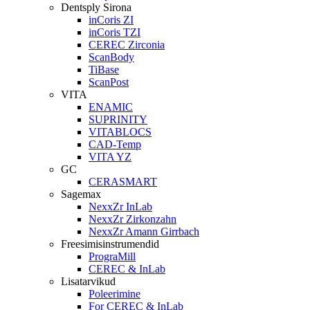
Dentsply Sirona
inCoris ZI
inCoris TZI
CEREC Zirconia
ScanBody
TiBase
ScanPost
VITA
ENAMIC
SUPRINITY
VITABLOCS
CAD-Temp
VITA YZ
GC
CERASMART
Sagemax
NexxZr InLab
NexxZr Zirkonzahn
NexxZr Amann Girrbach
Freesimisinstrumendid
PrograMill
CEREC & InLab
Lisatarvikud
Poleerimine
For CEREC & InLab