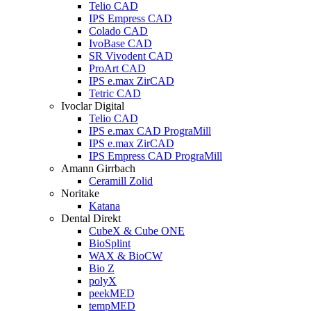
Telio CAD
IPS Empress CAD
Colado CAD
IvoBase CAD
SR Vivodent CAD
ProArt CAD
IPS e.max ZirCAD
Tetric CAD
Ivoclar Digital
Telio CAD
IPS e.max CAD PrograMill
IPS e.max ZirCAD
IPS Empress CAD PrograMill
Amann Girrbach
Ceramill Zolid
Noritake
Katana
Dental Direkt
CubeX & Cube ONE
BioSplint
WAX & BioCW
Bio Z
polyX
peekMED
tempMED