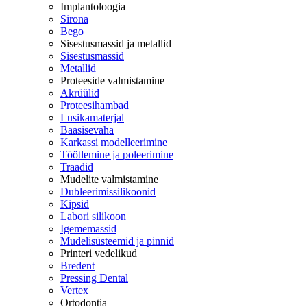
Implantoloogia
Sirona
Bego
Sisestusmassid ja metallid
Sisestusmassid
Metallid
Proteeside valmistamine
Akrüülid
Proteesihambad
Lusikamaterjal
Baasisevaha
Karkassi modelleerimine
Töötlemine ja poleerimine
Traadid
Mudelite valmistamine
Dubleerimissilikoonid
Kipsid
Labori silikoon
Igememassid
Mudelisüsteemid ja pinnid
Printeri vedelikud
Bredent
Pressing Dental
Vertex
Ortodontia