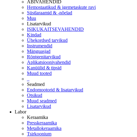
ABIVAHENDID
Hemostaatikud & igemetaskute ravi
Süstlaraamid & -nõelad
Muu
Lisatarvikud
ISIKUKAITSEVAHENDID
Kindad
Ühekordsed tarvikud
Instrumendid
Mänguasjad
Röntgenitarvikud
Aplikatsioonivahendid
Kanüülid & tipsid
Muud tooted
_
Seadmed
Endomootorid & lisatarvikud
Otsikud
Muud seadmed
Lisatarvikud
Labor
Keraamika
Presskeraamika
Metallokeraamika
Tsirkoonium