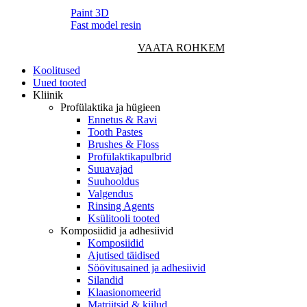
Paint 3D
Fast model resin
VAATA ROHKEM
Koolitused
Uued tooted
Kliinik
Profülaktika ja hügieen
Ennetus & Ravi
Tooth Pastes
Brushes & Floss
Profülaktikapulbrid
Suuavajad
Suuhooldus
Valgendus
Rinsing Agents
Ksülitooli tooted
Komposiidid ja adhesiivid
Komposiidid
Ajutised täidised
Söövitusained ja adhesiivid
Silandid
Klaasionomeerid
Matriitsid & kiilud