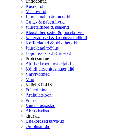
Endodontia
Käsiviilid
Masinviilid
Juurekanaliinstrumendid
Gutta- & pabertihvtid
Juuretäidised & sealerid
Klaasfiiberpostid & juurekruvid
Vahepanused & loputusvedelikud
Kofferdamid & abivahendid
Juurekanalitöötlus
Loputussüstlad & nõelad
Proteesimine
Ajutise krooni materjalid
Köndi ülesehitusmaterjalid
Värvivõtmed
Muu
VIIMISTLUS
Poleerimine
Artikulatsioon
Puurid
Viimistluspastad
Abrasiivribad
kirurgia
Ühekordsed tarvikud
Õmblusniidid