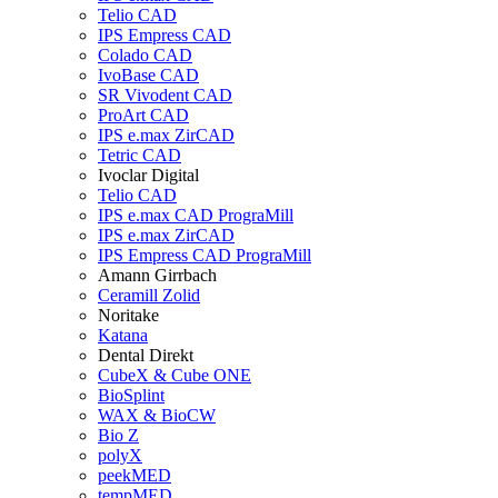
Telio CAD
IPS Empress CAD
Colado CAD
IvoBase CAD
SR Vivodent CAD
ProArt CAD
IPS e.max ZirCAD
Tetric CAD
Ivoclar Digital
Telio CAD
IPS e.max CAD PrograMill
IPS e.max ZirCAD
IPS Empress CAD PrograMill
Amann Girrbach
Ceramill Zolid
Noritake
Katana
Dental Direkt
CubeX & Cube ONE
BioSplint
WAX & BioCW
Bio Z
polyX
peekMED
tempMED