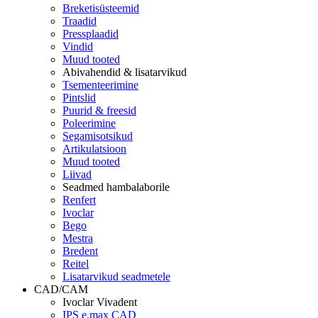
Breketisüsteemid
Traadid
Pressplaadid
Vindid
Muud tooted
Abivahendid & lisatarvikud
Tsementeerimine
Pintslid
Puurid & freesid
Poleerimine
Segamisotsikud
Artikulatsioon
Muud tooted
Liivad
Seadmed hambalaborile
Renfert
Ivoclar
Bego
Mestra
Bredent
Reitel
Lisatarvikud seadmetele
CAD/CAM
Ivoclar Vivadent
IPS e.max CAD