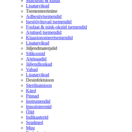
Matriitsid & kiilud
Lisatarvikud
Tsementeerimine
Adhesiivtsemendid
Isesöövituvad tsemendid
Fosfaat & tsink-oksiid tsemendid
Ajutised tsemendid
Klaasionomeertsemendid
Lisatarvikud
Jäljendmaterjalid
Silikoonid
Alginaadid
Jäljendlusikad
Vahad
Lisatarvikud
Desinfektsioon
Sterilisatsioon
Käed
Pinnad
Instrumendid
Imusüsteemid
Õlid
Indikaatorid
Seadmed
Muu