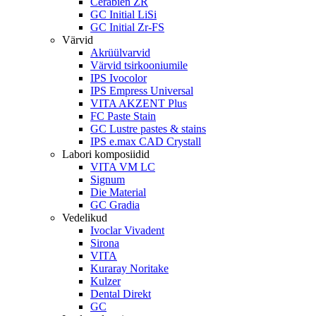
Cerabien ZR
GC Initial LiSi
GC Initial Zr-FS
Värvid
Akrüülvarvid
Värvid tsirkooniumile
IPS Ivocolor
IPS Empress Universal
VITA AKZENT Plus
FC Paste Stain
GC Lustre pastes & stains
IPS e.max CAD Crystall
Labori komposiidid
VITA VM LC
Signum
Die Material
GC Gradia
Vedelikud
Ivoclar Vivadent
Sirona
VITA
Kuraray Noritake
Kulzer
Dental Direkt
GC