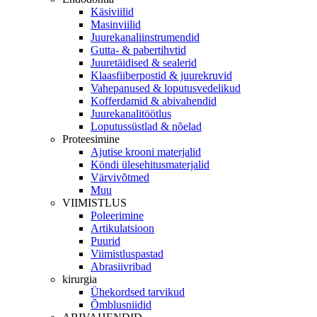
Käsiviilid
Masinviilid
Juurekanaliinstrumendid
Gutta- & pabertihvtid
Juuretäidised & sealerid
Klaasfiiberpostid & juurekruvid
Vahepanused & loputusvedelikud
Kofferdamid & abivahendid
Juurekanalitöötlus
Loputussüstlad & nõelad
Proteesimine
Ajutise krooni materjalid
Köndi ülesehitusmaterjalid
Värvivõtmed
Muu
VIIMISTLUS
Poleerimine
Artikulatsioon
Puurid
Viimistluspastad
Abrasiivribad
kirurgia
Ühekordsed tarvikud
Õmblusniidid