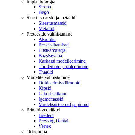
Implantoloogia
Sirona
Bego
Sisestusmassid ja metallid
Sisestusmassid
Metallid
Proteeside valmistamine
Akrüülid
Proteesihambad
Lusikamaterjal
Baasisevaha
Karkassi modelleerimine
Töötlemine ja poleerimine
Traadid
Mudelite valmistamine
Dubleerimissilikoonid
Kipsid
Labori silikoon
Igememassid
Mudelisüsteemid ja pinnid
Printeri vedelikud
Bredent
Pressing Dental
Vertex
Ortodontia