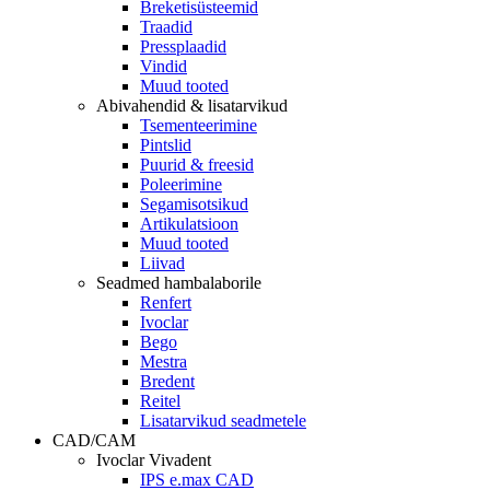
Breketisüsteemid
Traadid
Pressplaadid
Vindid
Muud tooted
Abivahendid & lisatarvikud
Tsementeerimine
Pintslid
Puurid & freesid
Poleerimine
Segamisotsikud
Artikulatsioon
Muud tooted
Liivad
Seadmed hambalaborile
Renfert
Ivoclar
Bego
Mestra
Bredent
Reitel
Lisatarvikud seadmetele
CAD/CAM
Ivoclar Vivadent
IPS e.max CAD