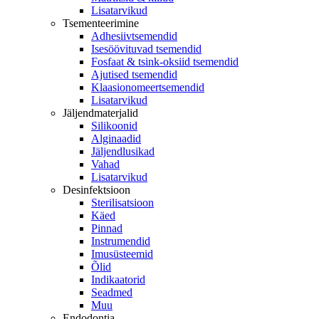
Lisatarvikud
Tsementeerimine
Adhesiivtsemendid
Isesöövituvad tsemendid
Fosfaat & tsink-oksiid tsemendid
Ajutised tsemendid
Klaasionomeertsemendid
Lisatarvikud
Jäljendmaterjalid
Silikoonid
Alginaadid
Jäljendlusikad
Vahad
Lisatarvikud
Desinfektsioon
Sterilisatsioon
Käed
Pinnad
Instrumendid
Imusüsteemid
Õlid
Indikaatorid
Seadmed
Muu
Endodontia