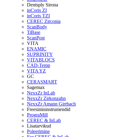
Dentsply Sirona
inCoris ZI
inCoris TZI
CEREC Zirconia
ScanBody
TiBase
ScanPost
VITA
ENAMIC
SUPRINITY
VITABLOCS
CAD-Temp
VITA YZ
GC
CERASMART
Sagemax
NexxZr InLab
NexxZr Zirkonzahn
NexxZr Amann Girrbach
Freesimisinstrumendid
PrograMill
CEREC & InLab
Lisatarvikud
Poleerimine
For CEREC & InLab