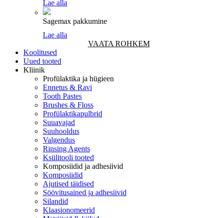
Lae alla
Sagemax pakkumine
Lae alla
VAATA ROHKEM
Koolitused
Uued tooted
Kliinik
Profülaktika ja hügieen
Ennetus & Ravi
Tooth Pastes
Brushes & Floss
Profülaktikapulbrid
Suuavajad
Suuhooldus
Valgendus
Rinsing Agents
Ksülitooli tooted
Komposiidid ja adhesiivid
Komposiidid
Ajutised täidised
Söövitusained ja adhesiivid
Silandid
Klaasionomeerid