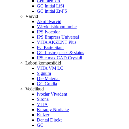
Cerabien ZR
GC Initial LiSi
GC Initial Zr-FS
Värvid
Akrüülvarvid
Värvid tsirkooniumile
IPS Ivocolor
IPS Empress Universal
VITA AKZENT Plus
FC Paste Stain
GC Lustre pastes & stains
IPS e.max CAD Crystall
Labori komposiidid
VITA VM LC
Signum
Die Material
GC Gradia
Vedelikud
Ivoclar Vivadent
Sirona
VITA
Kuraray Noritake
Kulzer
Dental Direkt
GC