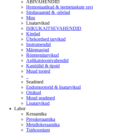
ABIVAHENDID
Hemostaatikud & igemetaskute ravi
Süstlaraamid & -nõelad
Muu
Lisatarvikud
ISIKUKAITSEVAHENDID
Kindad
Ühekordsed tarvikud
Instrumendid
Mänguasjad
Röntgenitarvikud
Aplikatsioonivahendid
Kanüülid & tipsid
Muud tooted
_
Seadmed
Endomootorid & lisatarvikud
Otsikud
Muud seadmed
Lisatarvikud
Labor
Keraamika
Presskeraamika
Metallokeraamika
Tsirkoonium