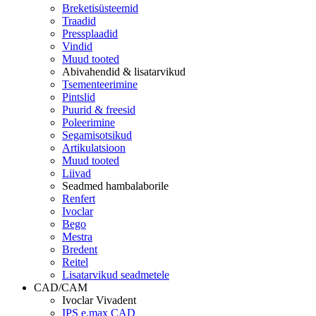
Breketisüsteemid
Traadid
Pressplaadid
Vindid
Muud tooted
Abivahendid & lisatarvikud
Tsementeerimine
Pintslid
Puurid & freesid
Poleerimine
Segamisotsikud
Artikulatsioon
Muud tooted
Liivad
Seadmed hambalaborile
Renfert
Ivoclar
Bego
Mestra
Bredent
Reitel
Lisatarvikud seadmetele
CAD/CAM
Ivoclar Vivadent
IPS e.max CAD