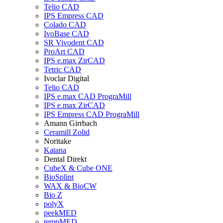
Telio CAD
IPS Empress CAD
Colado CAD
IvoBase CAD
SR Vivodent CAD
ProArt CAD
IPS e.max ZirCAD
Tetric CAD
Ivoclar Digital
Telio CAD
IPS e.max CAD PrograMill
IPS e.max ZirCAD
IPS Empress CAD PrograMill
Amann Girrbach
Ceramill Zolid
Noritake
Katana
Dental Direkt
CubeX & Cube ONE
BioSplint
WAX & BioCW
Bio Z
polyX
peekMED
tempMED