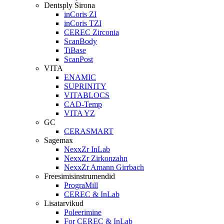
Dentsply Sirona
inCoris ZI
inCoris TZI
CEREC Zirconia
ScanBody
TiBase
ScanPost
VITA
ENAMIC
SUPRINITY
VITABLOCS
CAD-Temp
VITA YZ
GC
CERASMART
Sagemax
NexxZr InLab
NexxZr Zirkonzahn
NexxZr Amann Girrbach
Freesimisinstrumendid
PrograMill
CEREC & InLab
Lisatarvikud
Poleerimine
For CEREC & InLab