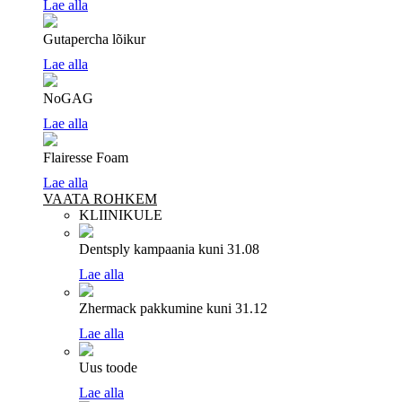
Lae alla
Gutapercha lõikur
Lae alla
NoGAG
Lae alla
Flairesse Foam
Lae alla
VAATA ROHKEM
KLIINIKULE
Dentsply kampaania
kuni 31.08
Lae alla
Zhermack pakkumine
kuni 31.12
Lae alla
Uus toode
Lae alla