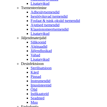
Lisatarvikud
Tsementeerimine
Adhesiivtsemendid
Isesöövituvad tsemendid
Fosfaat & tsink-oksiid tsemendid
Ajutised tsemendid
Klaasionomeertsemendid
Lisatarvikud
Jäljendmaterjalid
Silikoonid
Alginaadid
Jäljendlusikad
Vahad
Lisatarvikud
Desinfektsioon
Sterilisatsioon
Käed
Pinnad
Instrumendid
Imusüsteemid
Õlid
Indikaatorid
Seadmed
Muu
Endodontia