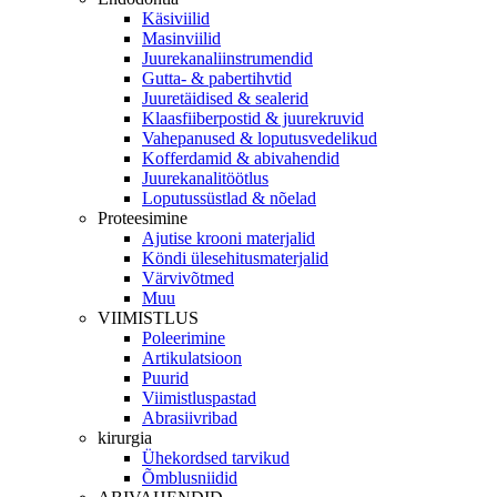
Käsiviilid
Masinviilid
Juurekanaliinstrumendid
Gutta- & pabertihvtid
Juuretäidised & sealerid
Klaasfiiberpostid & juurekruvid
Vahepanused & loputusvedelikud
Kofferdamid & abivahendid
Juurekanalitöötlus
Loputussüstlad & nõelad
Proteesimine
Ajutise krooni materjalid
Köndi ülesehitusmaterjalid
Värvivõtmed
Muu
VIIMISTLUS
Poleerimine
Artikulatsioon
Puurid
Viimistluspastad
Abrasiivribad
kirurgia
Ühekordsed tarvikud
Õmblusniidid