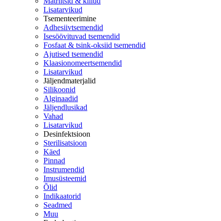
Matriitsid & kiilud
Lisatarvikud
Tsementeerimine
Adhesiivtsemendid
Isesöövituvad tsemendid
Fosfaat & tsink-oksiid tsemendid
Ajutised tsemendid
Klaasionomeertsemendid
Lisatarvikud
Jäljendmaterjalid
Silikoonid
Alginaadid
Jäljendlusikad
Vahad
Lisatarvikud
Desinfektsioon
Sterilisatsioon
Käed
Pinnad
Instrumendid
Imusüsteemid
Õlid
Indikaatorid
Seadmed
Muu