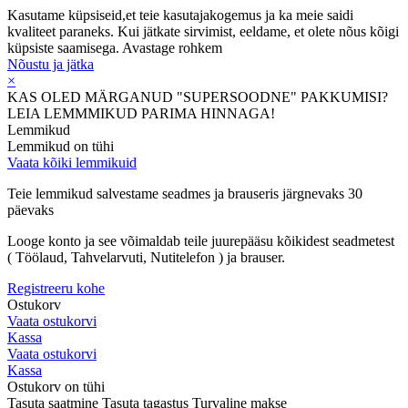
Kasutame küpsiseid,et teie kasutajakogemus ja ka meie saidi
kvaliteet paraneks. Kui jätkate sirvimist, eeldame, et olete nõus kõigi
küpsiste saamisega.
Avastage rohkem
Nõustu ja jätka
×
KAS OLED MÄRGANUD "SUPERSOODNE" PAKKUMISI?
LEIA LEMMMIKUD PARIMA HINNAGA!
Lemmikud
Lemmikud on tühi
Vaata kõiki lemmikuid
Teie lemmikud salvestame seadmes ja brauseris järgnevaks 30
päevaks
Looge konto ja see võimaldab teile juurepääsu kõikidest seadmetest
( Töölaud, Tahvelarvuti, Nutitelefon ) ja brauser.
Registreeru kohe
Ostukorv
Vaata ostukorvi
Kassa
Vaata ostukorvi
Kassa
Ostukorv on tühi
Tasuta saatmine
Tasuta tagastus
Turvaline makse