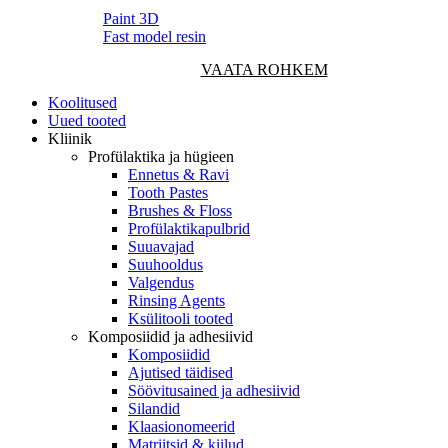
Paint 3D
Fast model resin
VAATA ROHKEM
Koolitused
Uued tooted
Kliinik
Profülaktika ja hügieen
Ennetus & Ravi
Tooth Pastes
Brushes & Floss
Profülaktikapulbrid
Suuavajad
Suuhooldus
Valgendus
Rinsing Agents
Ksülitooli tooted
Komposiidid ja adhesiivid
Komposiidid
Ajutised täidised
Söövitusained ja adhesiivid
Silandid
Klaasionomeerid
Matriitsid & kiilud