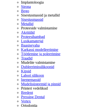
Implantoloogia
Sirona
Bego
Sisestusmassid ja metallid
Sisestusmassid
Metallid
Proteeside valmistamine
Akrüülid
Proteesihambad
Lusikamaterjal
Baasisevaha
Karkassi modelleerimine
Töötlemine ja poleerimine
Traadid
Mudelite valmistamine
Dubleerimissilikoonid
Kipsid
Labori silikoon
Igememassid
Mudelisüsteemid ja pinnid
Printeri vedelikud
Bredent
Pressing Dental
Vertex
Ortodontia