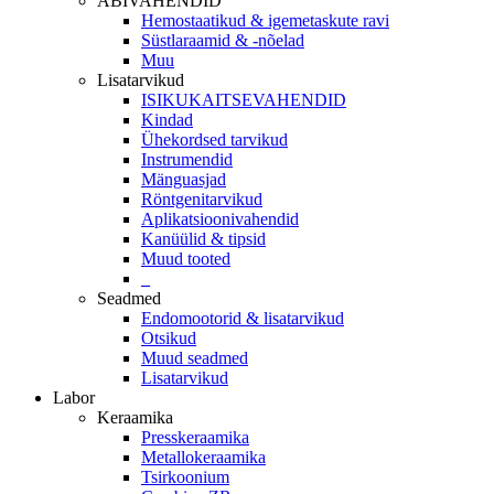
ABIVAHENDID
Hemostaatikud & igemetaskute ravi
Süstlaraamid & -nõelad
Muu
Lisatarvikud
ISIKUKAITSEVAHENDID
Kindad
Ühekordsed tarvikud
Instrumendid
Mänguasjad
Röntgenitarvikud
Aplikatsioonivahendid
Kanüülid & tipsid
Muud tooted
_
Seadmed
Endomootorid & lisatarvikud
Otsikud
Muud seadmed
Lisatarvikud
Labor
Keraamika
Presskeraamika
Metallokeraamika
Tsirkoonium