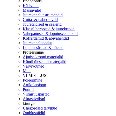
Endodontia
Käsiviilid
Masinviilid
Juurekanaliinstrumendid
Gutta- & pabertihvtid
Juuretäidised & sealerid
Klaasfiiberpostid & juurekruvid
Vahepanused & loputusvedelikud
Kofferdamid & abivahendid
Juurekanalitöötlus
Loputussüstlad & nõelad
Proteesimine
Ajutise krooni materjalid
Köndi ülesehitusmaterjalid
Värvivõtmed
Muu
VIIMISTLUS
Poleerimine
Artikulatsioon
Puurid
Viimistluspastad
Abrasiivribad
kirurgia
Ühekordsed tarvikud
Õmblusniidid