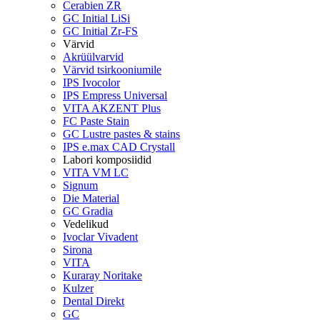
Cerabien ZR
GC Initial LiSi
GC Initial Zr-FS
Värvid
Akrüülvarvid
Värvid tsirkooniumile
IPS Ivocolor
IPS Empress Universal
VITA AKZENT Plus
FC Paste Stain
GC Lustre pastes & stains
IPS e.max CAD Crystall
Labori komposiidid
VITA VM LC
Signum
Die Material
GC Gradia
Vedelikud
Ivoclar Vivadent
Sirona
VITA
Kuraray Noritake
Kulzer
Dental Direkt
GC