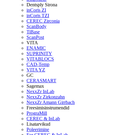
Dentsply Sirona
inCoris ZI
inCoris TZI
CEREC Zirconia
ScanBody
TiBase
ScanPost
VITA
ENAMIC
SUPRINITY
VITABLOCS
CAD-Temp
VITA YZ
GC
CERASMART
Sagemax
NexxZr InLab
NexxZr Zirkonzahn
NexxZr Amann Girrbach
Freesimisinstrumendid
PrograMill
CEREC & InLab
Lisatarvikud
Poleerimine
For CEREC & InLab