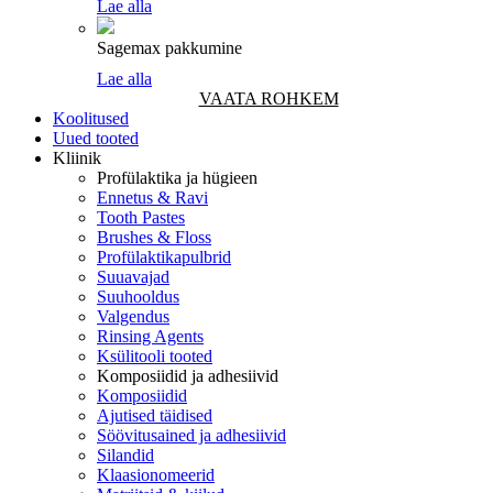
Lae alla
Sagemax pakkumine
Lae alla
VAATA ROHKEM
Koolitused
Uued tooted
Kliinik
Profülaktika ja hügieen
Ennetus & Ravi
Tooth Pastes
Brushes & Floss
Profülaktikapulbrid
Suuavajad
Suuhooldus
Valgendus
Rinsing Agents
Ksülitooli tooted
Komposiidid ja adhesiivid
Komposiidid
Ajutised täidised
Söövitusained ja adhesiivid
Silandid
Klaasionomeerid