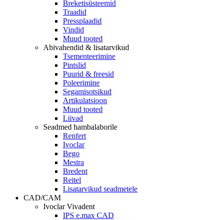
Breketisüsteemid
Traadid
Pressplaadid
Vindid
Muud tooted
Abivahendid & lisatarvikud
Tsementeerimine
Pintslid
Puurid & freesid
Poleerimine
Segamisotsikud
Artikulatsioon
Muud tooted
Liivad
Seadmed hambalaborile
Renfert
Ivoclar
Bego
Mestra
Bredent
Reitel
Lisatarvikud seadmetele
CAD/CAM
Ivoclar Vivadent
IPS e.max CAD