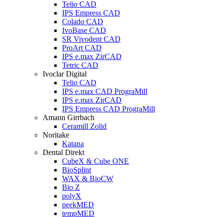
Telio CAD
IPS Empress CAD
Colado CAD
IvoBase CAD
SR Vivodent CAD
ProArt CAD
IPS e.max ZirCAD
Tetric CAD
Ivoclar Digital
Telio CAD
IPS e.max CAD PrograMill
IPS e.max ZirCAD
IPS Empress CAD PrograMill
Amann Girrbach
Ceramill Zolid
Noritake
Katana
Dental Direkt
CubeX & Cube ONE
BioSplint
WAX & BioCW
Bio Z
polyX
peekMED
tempMED