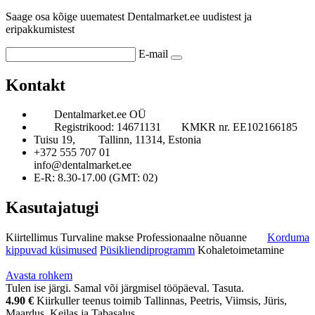
Saage osa kõige uuematest Dentalmarket.ee uudistest ja
eripakkumistest
E-mail
Kontakt
Dentalmarket.ee OÜ
Registrikood: 14671131
KMKR nr. EE102166185
Tuisu 19,
Tallinn, 11314, Estonia
+372 555 707 01
info@dentalmarket.ee
E-R: 8.30-17.00 (GMT: 02)
Kasutajatugi
Kiirtellimus
Turvaline makse
Professionaalne nõuanne
Korduma
kippuvad küsimused
Püsikliendiprogramm
Kohaletoimetamine
Avasta rohkem
Tulen ise järgi. Samal või järgmisel tööpäeval. Tasuta.
4.90 €
Kiirkuller teenus toimib Tallinnas, Peetris, Viimsis, Jüris,
Maardus, Keilas ja Tabasalus.