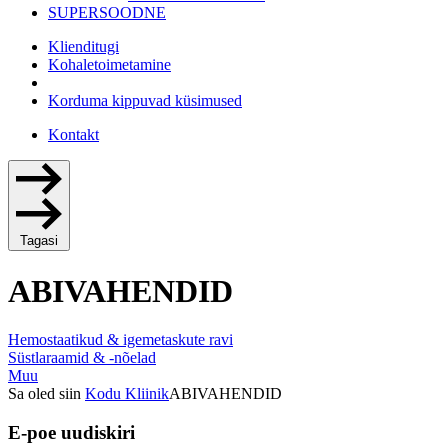
SUPERSOODNE
Klienditugi
Kohaletoimetamine
Korduma kippuvad küsimused
Kontakt
Tagasi
ABIVAHENDID
Hemostaatikud & igemetaskute ravi
Süstlaraamid & -nõelad
Muu
Sa oled siin
Kodu
Kliinik
ABIVAHENDID
E-poe uudiskiri