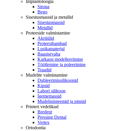
Implantoloogia
Sirona
Bego
Sisestusmassid ja metallid
Sisestusmassid
Metallid
Proteeside valmistamine
Akrüülid
Proteesihambad
Lusikamaterjal
Baasisevaha
Karkassi modelleerimine
Töötlemine ja poleerimine
Traadid
Mudelite valmistamine
Dubleerimissilikoonid
Kipsid
Labori silikoon
Igememassid
Mudelisüsteemid ja pinnid
Printeri vedelikud
Bredent
Pressing Dental
Vertex
Ortodontia